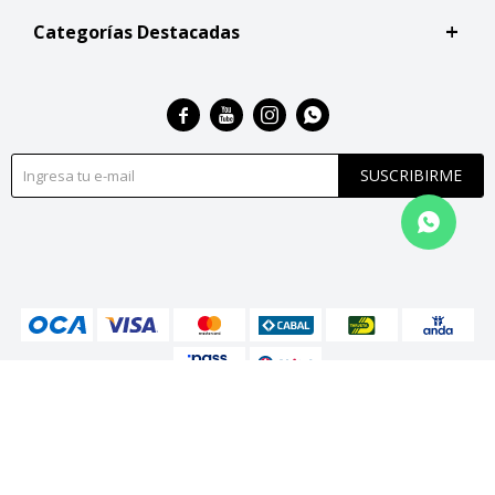
Categorías Destacadas




SUSCRIBIRME
© Copyright 2026 / San Roque