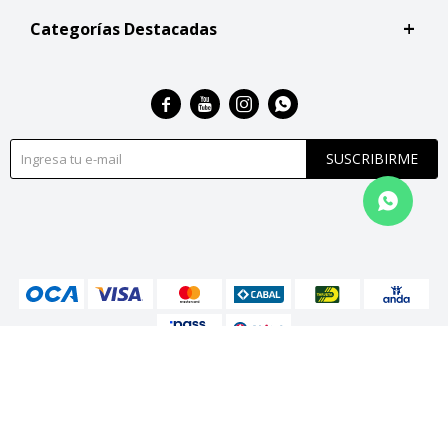
Categorías Destacadas




SUSCRIBIRME
© Copyright 2026 / San Roque