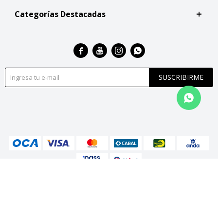
Categorías Destacadas




SUSCRIBIRME
© Copyright 2026 / San Roque