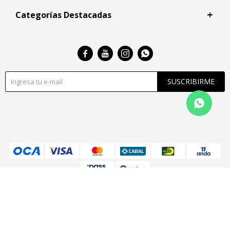
Categorías Destacadas




SUSCRIBIRME
© Copyright 2026 / San Roque