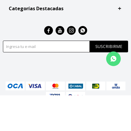
Categorías Destacadas




SUSCRIBIRME
© Copyright 2026 / San Roque