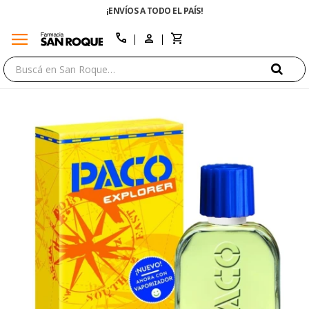
¡ENVÍOS A TODO EL PAÍS!
menu
close
call