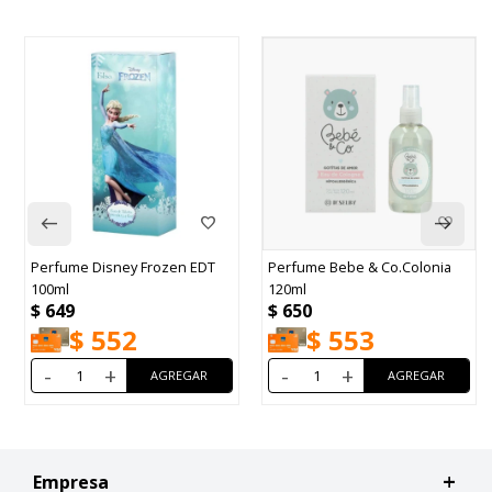
Perfume Disney Frozen EDT
Perfume Bebe & Co.Colonia
100ml
120ml
$
649
$
650
$
552
$
553
-
+
-
+
Empresa