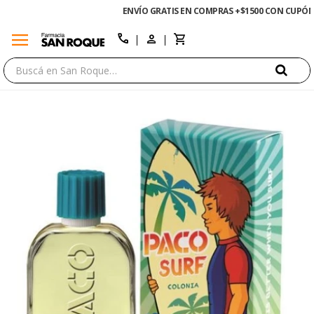
ENVÍO GRATIS EN COMPRAS +$1500 CON CUPÓN "ENVÍO"
menu
close
call