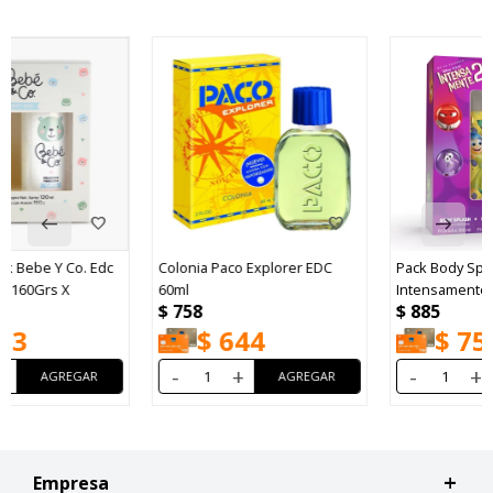
Colonia Paco Explorer EDC
Pack Body Splash Disney
60ml
Intensamente + Shower Gel
$
758
$
885
$
644
$
752
-
+
-
+
Empresa