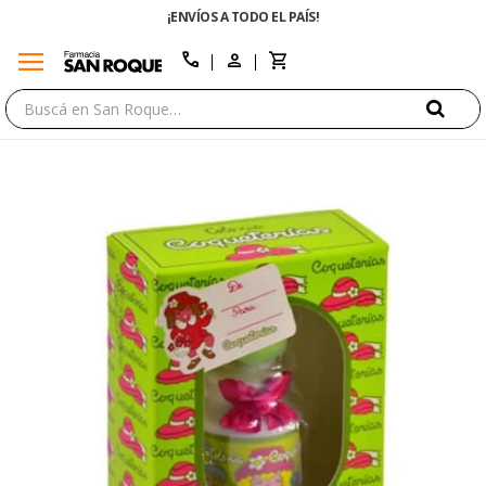
¡ENVÍOS A TODO EL PAÍS!
menu
close
call