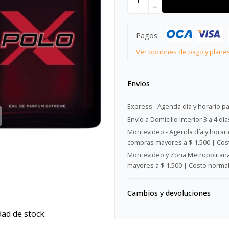
remove
Pagos:
Ver opciones de pago y plane
Envíos
Express - Agenda día y horario pa
Envío a Domicilio Interior 3 a 4 día
Montevideo - Agenda día y horario
compras mayores a $ 1.500 | Cost
Montevideo y Zona Metropolitana 
mayores a $ 1.500 | Costo normal:
Cambios y devoluciones
dad de stock