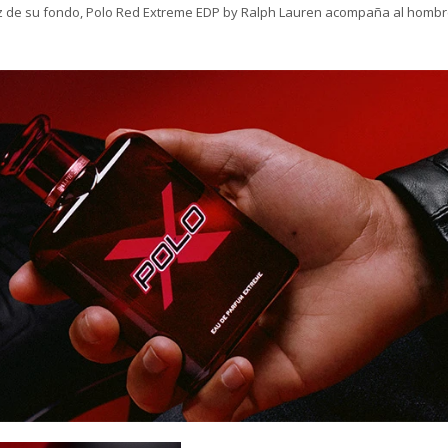
dez de su fondo, Polo Red Extreme EDP by Ralph Lauren acompaña al homb