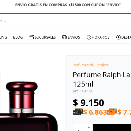
ENVÍO GRATIS EN COMPRAS +$1500 CON CUPÓN "ENVÍO"
portante:
LING
BLOG
SUCURSALES
ENVIOS
HORARIOS
DEST
Perfumes de Hombre
Perfume Ralph La
125ml
140778
$
9.150
$
6.863
$
7.
add