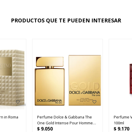
PRODUCTOS QUE TE PUEDEN INTERESAR
rn in Roma
Perfume Dolce & Gabbana The
Perfume V
One Gold Intense Pour Homme
100ml
$
9.050
$
9.170
EDP 100ml