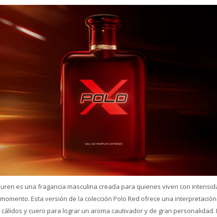
uren es una fragancia masculina creada para quienes viven con intensid
 momento. Esta versión de la colección Polo Red ofrece una interpretació
álidos y cuero para lograr un aroma cautivador y de gran personalidad. 