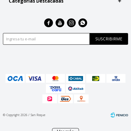
Categorías Destacadas




SUSCRIBIRME
© Copyright 2026 / San Roque