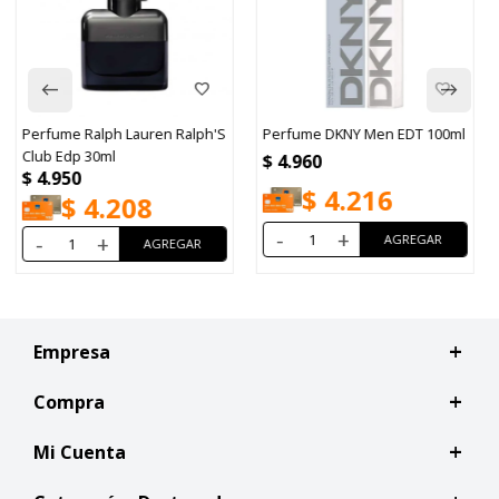
Perfume DKNY Men EDT 100ml
Perfume Rabanne Phantom
Intense EDP 50ml
$
4.960
$
5.075
$
4.216
$
4.314
-
+
-
+
Empresa
Compra
Mi Cuenta