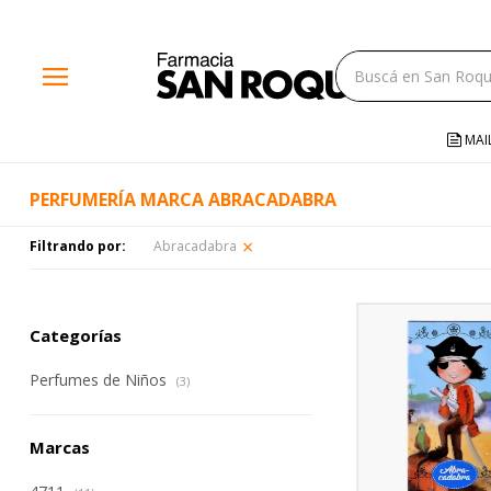
close
menu
storefront
local_shipping
MAI
credit_card
PERFUMERÍA MARCA ABRACADABRA
help
Filtrando por:
Abracadabra
Categorías
Perfumes de Niños
(3)
Marcas