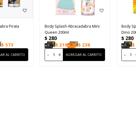
bra Pirata
Body Splash Abracadabra Mini
Body Sp
Queen 200ml
Dino 20
$
280
$
280
$
573
$
210
$
238
$
-
+
-