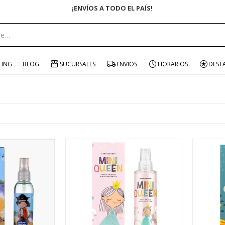
ENVÍO GRATIS EN COMPRAS +$1500 CON CUPÓN "ENVÍO"
LING
BLOG
SUCURSALES
ENVIOS
HORARIOS
DEST