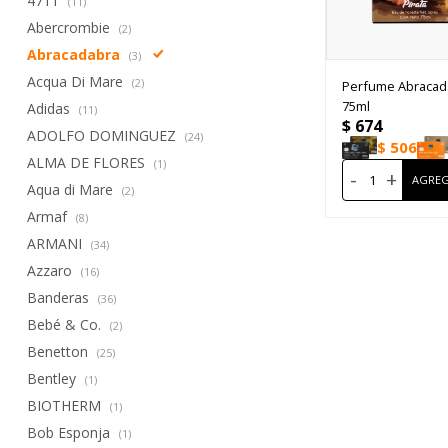
4711
(11)
Abercrombie
(2)
Abracadabra
(3)
Acqua Di Mare
(2)
Perfume Abracada
75ml
Adidas
(11)
$
674
ADOLFO DOMINGUEZ
(24)
$
506
ALMA DE FLORES
(1)
-
+
Aqua di Mare
(2)
Armaf
(8)
ARMANI
(34)
Azzaro
(16)
Banderas
(36)
Bebé & Co.
(2)
Benetton
(25)
Bentley
(1)
BIOTHERM
(1)
Bob Esponja
(1)