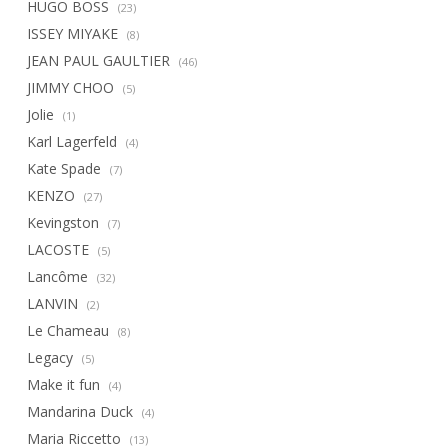
HUGO BOSS
(23)
ISSEY MIYAKE
(8)
JEAN PAUL GAULTIER
(46)
JIMMY CHOO
(5)
Jolie
(1)
Karl Lagerfeld
(4)
Kate Spade
(7)
KENZO
(27)
Kevingston
(7)
LACOSTE
(5)
Lancôme
(32)
LANVIN
(2)
Le Chameau
(8)
Legacy
(5)
Make it fun
(4)
Mandarina Duck
(4)
Maria Riccetto
(13)