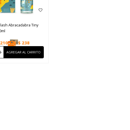
lash Abracadabra Tiny
0ml
210
$
238
+