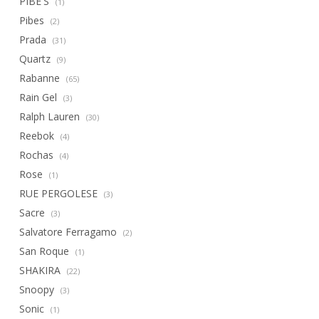
PIBE'S
(1)
Pibes
(2)
Prada
(31)
Quartz
(9)
Rabanne
(65)
Rain Gel
(3)
Ralph Lauren
(30)
Reebok
(4)
Rochas
(4)
Rose
(1)
RUE PERGOLESE
(3)
Sacre
(3)
Salvatore Ferragamo
(2)
San Roque
(1)
SHAKIRA
(22)
Snoopy
(3)
Sonic
(1)