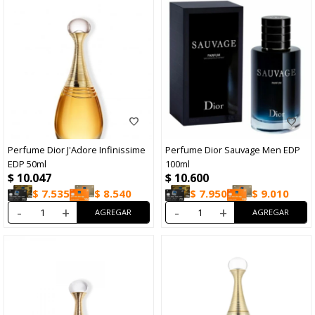
Perfume Dior J'Adore Infinissime
Perfume Dior Sauvage Men EDP
EDP 50ml
100ml
$
10.047
$
10.600
$
7.535
$
8.540
$
7.950
$
9.010
-
+
-
+