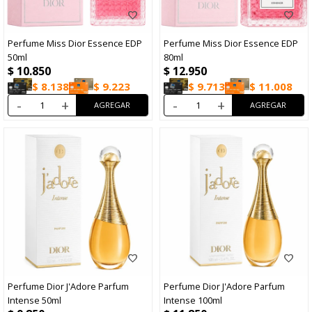
Perfume Miss Dior Essence EDP
Perfume Miss Dior Essence EDP
50ml
80ml
$
10.850
$
12.950
$
8.138
$
9.223
$
9.713
$
11.008
-
+
-
+
Perfume Dior J'Adore Parfum
Perfume Dior J'Adore Parfum
Intense 50ml
Intense 100ml