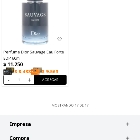
Perfume Dior Sauvage Eau Forte
EDP 60ml
$
11.250
$
8.438
$
9.563
-
+
MOSTRANDO
17
DE
17
Empresa
Compra