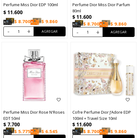
Perfume Miss Dior EDP 100ml
Perfume Dior Miss Dior Parfum
80ml
$
11.600
$
11.600
$
8.700
$
9.860
$
8.700
$
9.860
-
+
-
+
Perfume Miss Dior Rose N'Roses
Cofre Perfume Dior J’Adore EDP
EDT 50ml
100ml + Travel Size 10ml
$
7.700
$
11.600
$
5.775
$
6.545
$
8.700
$
9.860