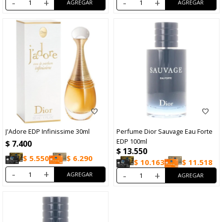
-
+
-
+
J'Adore EDP Infinissime 30ml
Perfume Dior Sauvage Eau Forte
EDP 100ml
$
7.400
$
13.550
$
5.550
$
6.290
$
10.163
$
11.518
-
+
-
+