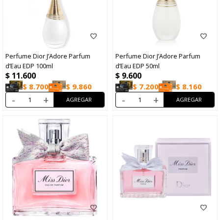
Perfume Dior J’Adore Parfum
Perfume Dior J’Adore Parfum
d’Eau EDP 100ml
d’Eau EDP 50ml
$
11.600
$
9.600
$
8.700
$
9.860
$
7.200
$
8.160
-
+
-
+