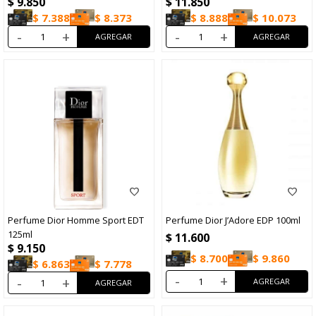
$
9.850
$
11.850
$
7.388
$
8.373
$
8.888
$
10.073
-
+
-
+
Perfume Dior Homme Sport EDT
Perfume Dior J’Adore EDP 100ml
125ml
$
11.600
$
9.150
$
8.700
$
9.860
$
6.863
$
7.778
-
+
-
+