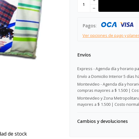
add
remove
Pagos:
Ver opciones de pago y plane
Envíos
Express - Agenda día y horario pa
Envío a Domicilio Interior 5 días h
Montevideo - Agenda día y horario
compras mayores a $ 1.500 | Cost
Montevideo y Zona Metropolitana 
mayores a $ 1.500 | Costo normal:
Cambios y devoluciones
dad de stock