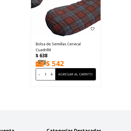
Bolsa de Semillas Cervical
Cuadrillé
$
638
$
542
-
+
Cuenta
Categorías Destacadas