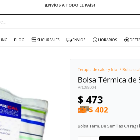
ENVÍO GRATIS EN COMPRAS +$15
portante:
LING
BLOG
SUCURSALES
ENVIOS
HORARIOS
DEST
Terapia de calor y frío
Bolsas cal
Bolsa Térmica de S
98004
$
473
$
402
Bolsa Term. De Semillas C/Frag Fl