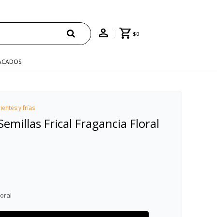
00 CON CUPÓN "ENVÍO"
$
0
ACADOS
ientes y frías
emillas Frical Fragancia Floral
oral