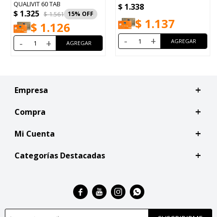
Cápsulas
$
1.338
$
1.407
15
$
1.137
$
1.196
6
-
+
-
+
Empresa
Compra
Mi Cuenta
Categorías Destacadas



