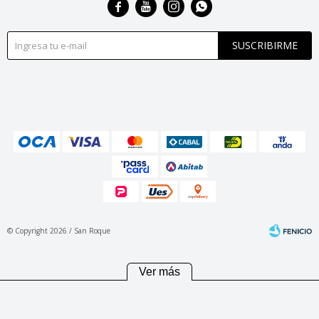




SUSCRIBIRME
© Copyright 2026 / San Roque
Ver más