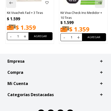
Kit Viva-Check Ino Medidor +
Audífono Beurer HA 50
10 Tiras
$
2.990
$
1.599
$
2.542
$
1.359
-
+
-
+
Empresa
Compra
Mi Cuenta
Categorías Destacadas