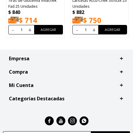
Tiras de Glucemia Vivachek
Lancetas Accu-Chek Softclix 25
Fad 25 Unidades
Unidades
$
840
$
882
$
714
$
750
-
+
-
+
Empresa
Compra
Mi Cuenta
Categorías Destacadas



