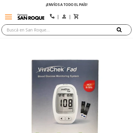
¡ENVÍOS A TODO EL PAÍS!
menu
close
call