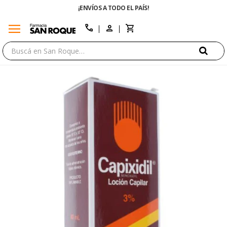
¡ENVÍOS A TODO EL PAÍS!
menu
close
call