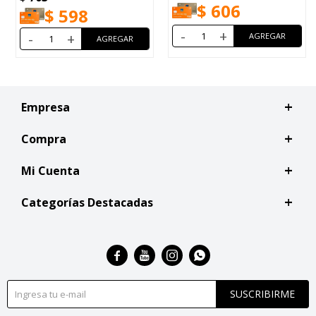
$
606
$
598
-
+
-
+
Empresa
Compra
Mi Cuenta
Categorías Destacadas




SUSCRIBIRME