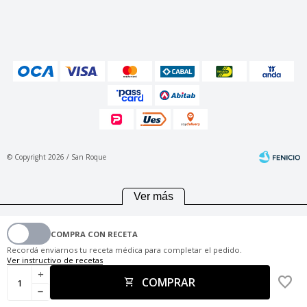
© Copyright 2026 / San Roque
Ver más
COMPRA CON RECETA
Fenicio
Recordá enviarnos tu receta médica para completar el pedido.
Ver instructivo de recetas
add
COMPRAR
remove