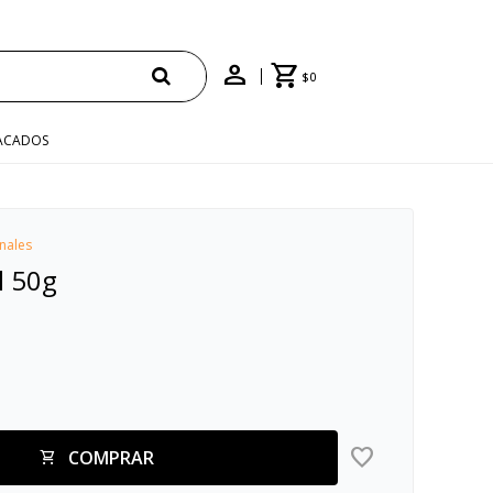
$
0
ACADOS
nales
l 50g
COMPRAR