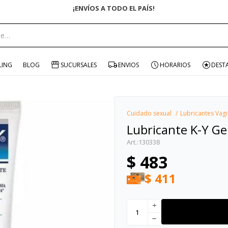
¡ENVÍOS A TODO EL PAÍS!
portante:
LING
BLOG
SUCURSALES
ENVIOS
HORARIOS
DEST
Cuidado sexual
Lubricantes Vagi
Lubricante K-Y Ge
130338
$
483
$
411
add
remove