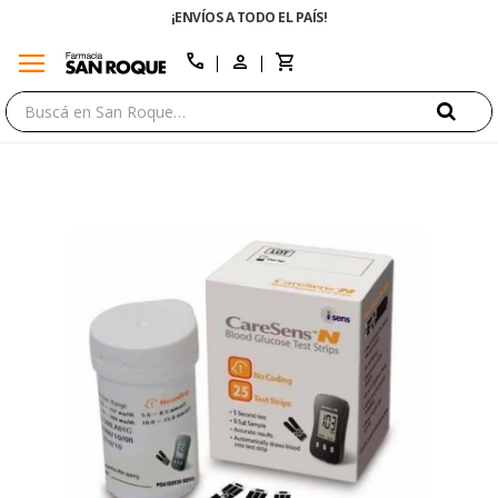
¡ENVÍOS A TODO EL PAÍS!
menu
close
call