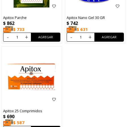
Apitox Parche
Apitox Nano Gel 30 GR
$
862
$
742
$
733
$
631
-
+
-
+
Apitox 25 Comprimidos
$
690
$
587