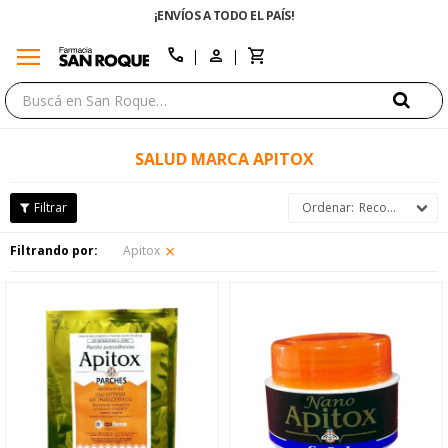
¡ENVÍOS A TODO EL PAÍS!
menu
close
call
SALUD MARCA APITOX
Recomendados
Filtrando por:
Apitox