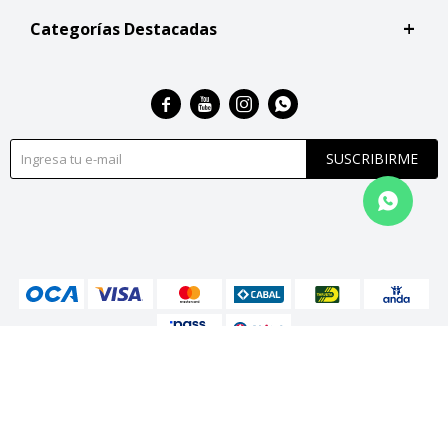
Categorías Destacadas




SUSCRIBIRME
© Copyright 2026 / San Roque