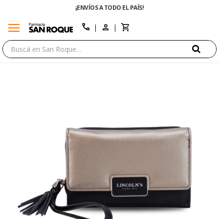
¡ENVÍOS A TODO EL PAÍS!
ENVÍO 
menu
close
call