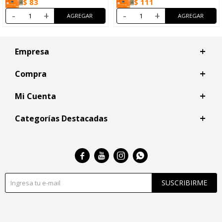
$
83
$
111
-
+
-
+
Empresa
Compra
Mi Cuenta
Categorías Destacadas




SUSCRIBIRME