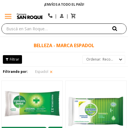
¡ENVÍOS A TODO EL PAÍS!
ENVÍO GRATIS E
menu
close
call
BELLEZA - MARCA ESPADOL
Recomendados
Filtrando por:
Espadol