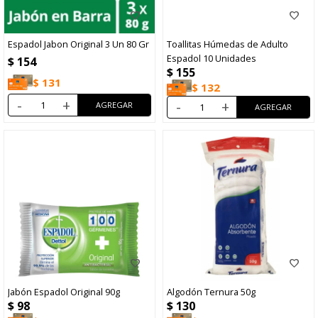
Espadol Jabon Original 3 Un 80 Gr
Toallitas Húmedas de Adulto
Espadol 10 Unidades
$
154
$
155
$
131
$
132
-
+
-
+
Jabón Espadol Original 90g
Algodón Ternura 50g
$
98
$
130