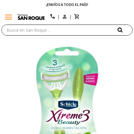
¡ENVÍOS A TODO EL PAÍS!
menu
close
call