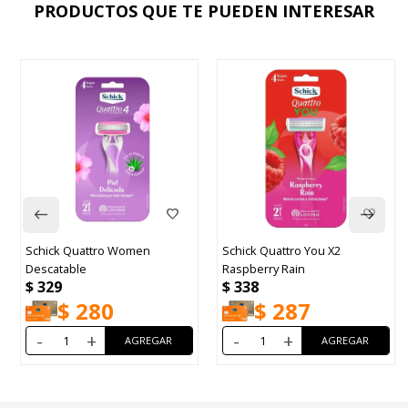
PRODUCTOS QUE TE PUEDEN INTERESAR
Schick Quattro Women
Schick Quattro You X2
Descatable
Raspberry Rain
$
329
$
338
$
280
$
287
-
+
-
+