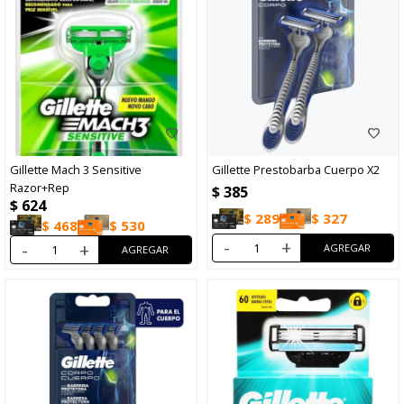
Gillette Mach 3 Sensitive
Gillette Prestobarba Cuerpo X2
Razor+Rep
$
385
$
624
$
289
$
327
$
468
$
530
-
+
-
+