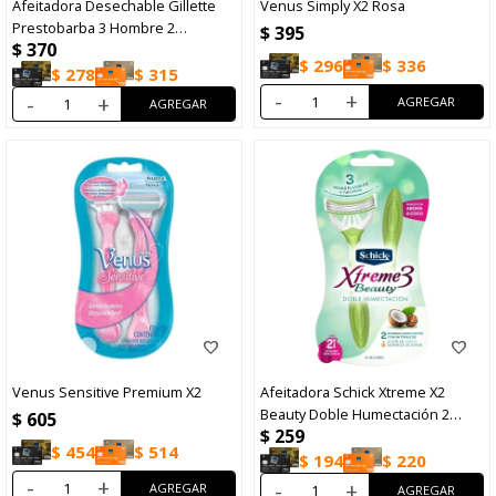
Afeitadora Desechable Gillette
Venus Simply X2 Rosa
Prestobarba 3 Hombre 2
$
395
$
370
Unidades
$
296
$
336
$
278
$
315
-
+
-
+
Venus Sensitive Premium X2
Afeitadora Schick Xtreme X2
Beauty Doble Humectación 2
$
605
$
259
Unidades
$
454
$
514
$
194
$
220
-
+
-
+