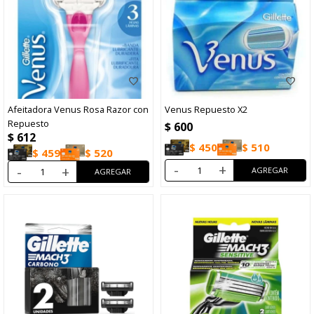
Afeitadora Venus Rosa Razor con
Venus Repuesto X2
Repuesto
$
600
$
612
$
450
$
510
$
459
$
520
-
+
-
+