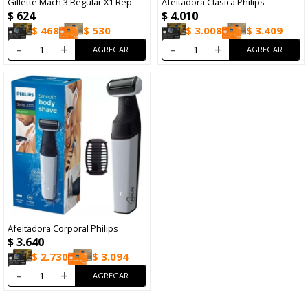
Gillette Mach 3 Regular X1 Rep
Afeitadora Clásica Philips
$
624
$
4.010
$
468
$
530
$
3.008
$
3.409
-
+
-
+
Afeitadora Corporal Philips
$
3.640
$
2.730
$
3.094
-
+