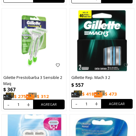
Gilette Prestobarba 3 Sensible 2
Gillette Rep. Mach 3 2
Maq
$
557
$
367
$
418
$
473
$
275
$
312
-
+
-
+