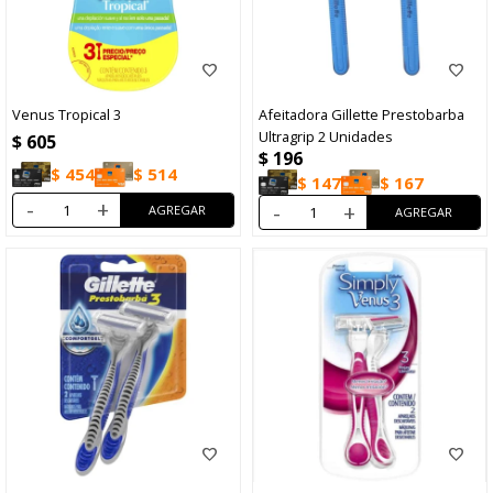
Venus Tropical 3
Afeitadora Gillette Prestobarba
Ultragrip 2 Unidades
$
605
$
196
$
454
$
514
$
147
$
167
-
+
-
+