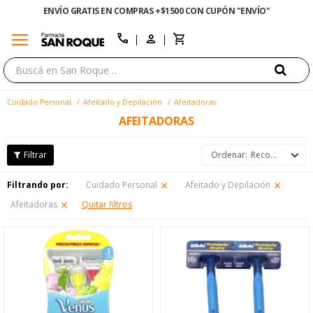
ENVÍO GRATIS EN COMPRAS +$1500 CON CUPÓN "ENVÍO"
menu
close
call
Cuidado Personal
Afeitado y Depilación
Afeitadoras
AFEITADORAS
Recomendados
Filtrando por:
Cuidado Personal
Afeitado y Depilación
Afeitadoras
Quitar filtros