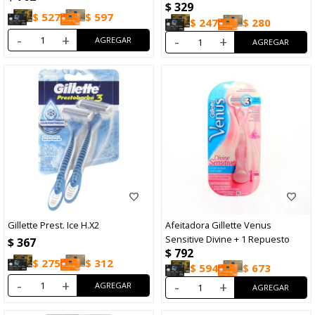
$
329
$
527
$
597
$
247
$
280
-
+
-
+
Gillette Prest. Ice H.X2
Afeitadora Gillette Venus
Sensitive Divine + 1 Repuesto
$
367
$
792
$
275
$
312
$
594
$
673
-
+
-
+