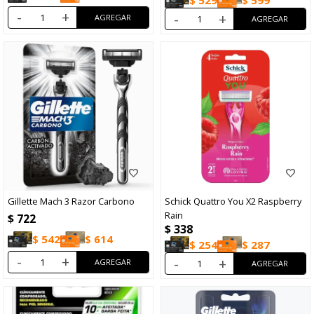
-
+
-
+
Gillette Mach 3 Razor Carbono
Schick Quattro You X2 Raspberry
Rain
$
722
$
338
$
542
$
614
$
254
$
287
-
+
-
+