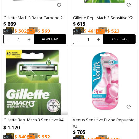
Gillette Mach 3 Razor Carbono 2
Gillette Rep. Mach 3 Sensitive X2
$
669
$
615
$
502
$
569
$
461
$
523
-
+
-
+
Gillette Rep. Mach 3 Sensitive X4
Venus Sensitive Divine Repuesto
X2
$
1.120
$
705
$
840
$
952
$
529
$
599