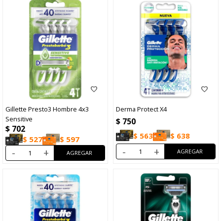
Gillette Presto3 Hombre 4x3
Derma Protect X4
Sensitive
$
750
$
702
$
563
$
638
$
527
$
597
-
+
-
+