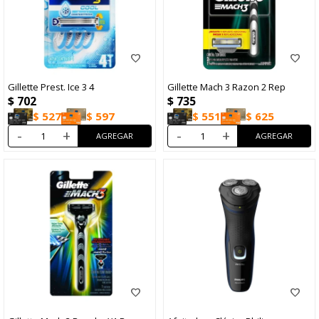
Gillette Prest. Ice 3 4
Gillette Mach 3 Razon 2 Rep
$
702
$
735
$
527
$
597
$
551
$
625
-
+
-
+