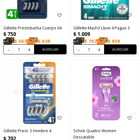
Gillette Prestobarba Cuerpo X4
Gillette Mach3 Lleve 4 Pague 3
$
750
$
1.009
$
563
$
638
$
757
$
858
-
+
-
+
Gillette Prest. 3 Hombre 4
Schick Quattro Women
Descatable
$
702