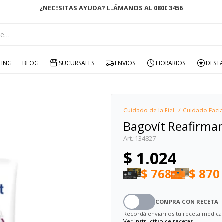
¿NECESITAS AYUDA? LLÁMANOS AL 0800 3456
portante:
LING
BLOG
SUCURSALES
ENVIOS
HORARIOS
DEST
Cuidado de la Piel
Cuidado Facia
Bagovít Reafirma
134827
$
1.024
$
768
$
870
COMPRA CON RECETA
Recordá enviarnos tu receta médica
Ver instructivo de recetas