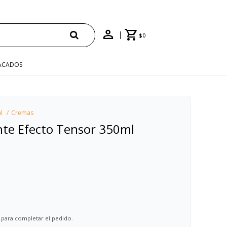
$
0
ACADOS
l
Cremas
nte Efecto Tensor 350ml
 para completar el pedido.