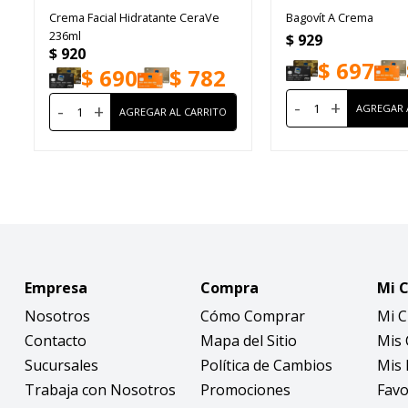
Crema Facial Hidratante CeraVe
Bagovít A Crema
236ml
$
929
$
920
$
697
$
690
$
782
-
+
-
+
Empresa
Compra
Mi 
Nosotros
Cómo Comprar
Mi 
Contacto
Mapa del Sitio
Mis
Sucursales
Política de Cambios
Mis 
Trabaja con Nosotros
Promociones
Favo