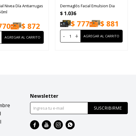
al Nivea Día Antiarrugas
Dermaglós Facial Emulsion Dia
50ml
$
1.036
$
777
$
881
770
$
872
-
+
Newsletter
mbre
SUSCRIBIRME
l
l



