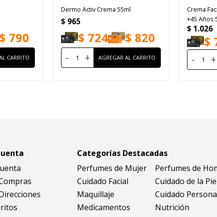
Dermo Activ Crema 55ml
Crema Faci
+45 Años 
$
965
$
1.026
$
790
$
724
$
820
$
-
+
-
+
Cuenta
Categorías Destacadas
Cuenta
Perfumes de Mujer
Perfumes de Ho
 Compras
Cuidado Facial
Cuidado de la Pie
Direcciones
Maquillaje
Cuidado Persona
ritos
Medicamentos
Nutrición