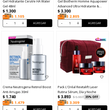
Gel Hidratante CeraVe HA Water
Gel Biotherm Homme Aquapower
Gel 48ml
Advanced Ultra Hidratante &
$
1.300
$
3.300
Fortalecedor 75ml
$
1.105
$
2.805
-
+
-
+
Crema Neutrogena Retinol Boost
Pack L'Oréal Revitalift Laser
Anti Arrugas 30ml
Rutina Sérum, Día y Noche
$
3.893
$
1.740
$
5.997
35
$
1.479
$
3.309
-
+
-
+