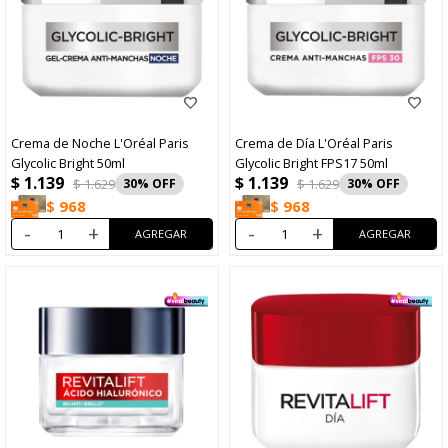
Crema de Noche L'Oréal Paris
Crema de Día L'Oréal Paris
Glycolic Bright 50ml
Glycolic Bright FPS17 50ml
$
1.139
$
1.139
$
1.629
30
$
1.629
30
$
968
$
968
-
+
-
+