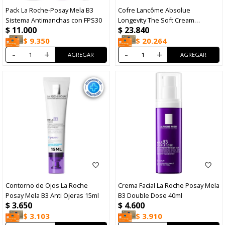
Pack La Roche-Posay Mela B3
Cofre Lancôme Absolue
Sistema Antimanchas con FPS30
Longevity The Soft Cream
$
11.000
$
23.840
Skincare
$
9.350
$
20.264
-
+
-
+
Contorno de Ojos La Roche
Crema Facial La Roche Posay Mela
Posay Mela B3 Anti Ojeras 15ml
B3 Double Dose 40ml
$
3.650
$
4.600
$
3.103
$
3.910