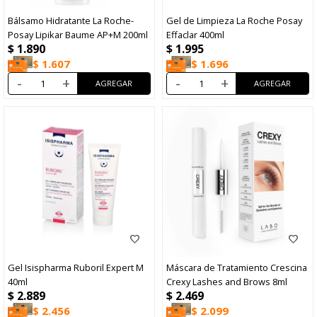
Bálsamo Hidratante La Roche-
Gel de Limpieza La Roche Posay
Posay Lipikar Baume AP+M 200ml
Effaclar 400ml
$
1.890
$
1.995
$
1.607
$
1.696
-
+
-
+
Gel Isispharma Ruboril Expert M
Máscara de Tratamiento Crescina
40ml
Crexy Lashes and Brows 8ml
$
2.889
$
2.469
$
2.456
$
2.099