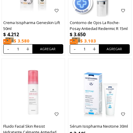
Crema Isispharma Geneskin Lift
Contorno de Ojos La Roche-
50ml
Posay Antiedad Redermic R 15ml
$
4.212
$
3.650
$
3.580
$
3.103
-
+
-
+
Fluido Facial Skin Resist
Sérum Isispharma Neotone 30ml
Hidratante Calmante Antiedad