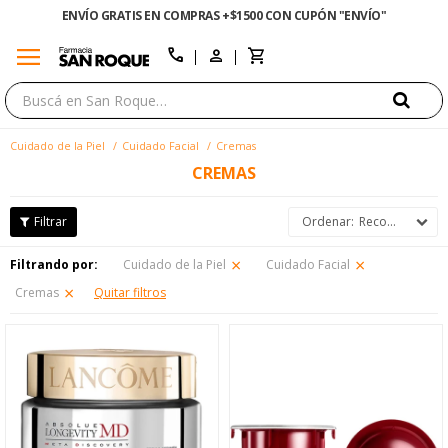
ENVÍO GRATIS EN COMPRAS +$1500 CON CUPÓN "ENVÍO"
menu
close
call
Cuidado de la Piel
Cuidado Facial
Cremas
CREMAS
Recomendados
Filtrando por:
Cuidado de la Piel
Cuidado Facial
Cremas
Quitar filtros