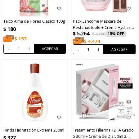
Talco Alma de Flores Clásico 100g
Pack Lancôme Máscara de
Pestañas Idole + Crema Hydrazen
$
180
$
5.264
50ml
$
6.200
15
$
153
$
4.474
-
+
-
+
Hinds Hidratación Extrema 250ml
Tratamiento Fillerina 12HA Grado
5 30ml + Crema de Día 50ml 2
$
327