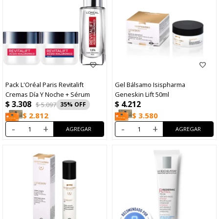
Pack L'Oréal Paris Revitalift
Gel Bálsamo Isispharma
Cremas Día Y Noche + Sérum
Geneskin Lift 50ml
$
3.308
$
4.212
$
5.097
35
$
3.580
$
2.812
-
+
-
+