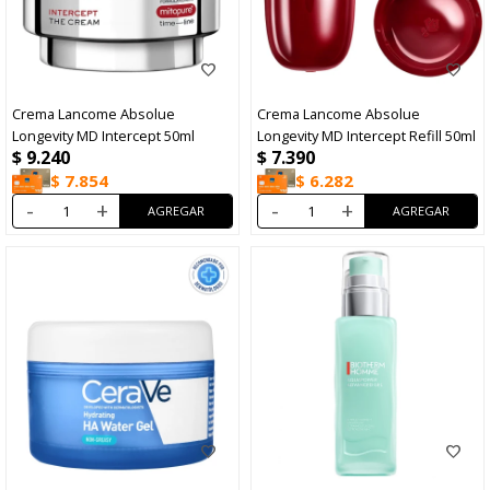
Crema Lancome Absolue
Crema Lancome Absolue
Longevity MD Intercept 50ml
Longevity MD Intercept Refill 50ml
$
9.240
$
7.390
$
7.854
$
6.282
-
+
-
+