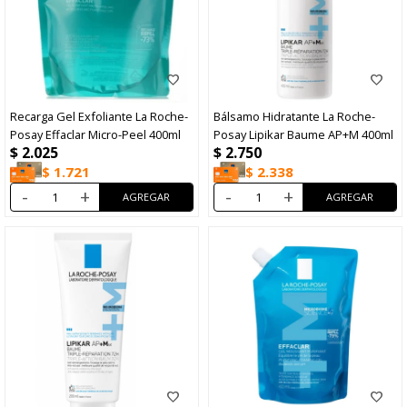
Recarga Gel Exfoliante La Roche-
Bálsamo Hidratante La Roche-
Posay Effaclar Micro-Peel 400ml
Posay Lipikar Baume AP+M 400ml
$
2.025
$
2.750
$
1.721
$
2.338
-
+
-
+