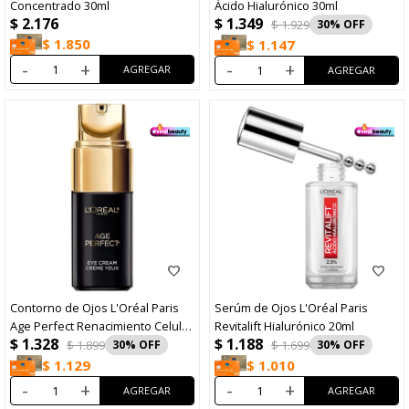
Concentrado 30ml
Ácido Hialurónico 30ml
$
1.349
$
2.176
$
1.929
30
$
1.850
$
1.147
-
+
-
+
Contorno de Ojos L'Oréal Paris
Serúm de Ojos L'Oréal Paris
Age Perfect Renacimiento Celular
Revitalift Hialurónico 20ml
$
1.328
$
1.188
15ml
$
1.899
30
$
1.699
30
$
1.129
$
1.010
-
+
-
+