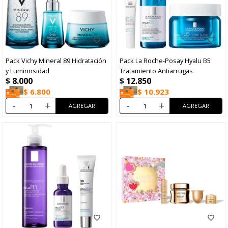
Pack Vichy Mineral 89 Hidratación
Pack La Roche-Posay Hyalu B5
y Luminosidad
Tratamiento Antiarrugas
$
8.000
$
12.850
$
6.800
$
10.923
-
+
-
+