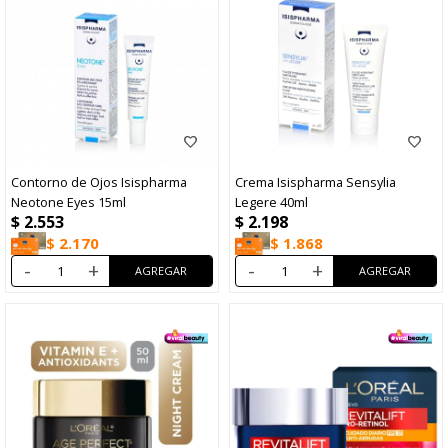
Contorno de Ojos Isispharma
Crema Isispharma Sensylia
Neotone Eyes 15ml
Legere 40ml
$
2.553
$
2.198
$
2.170
$
1.868
-
+
-
+