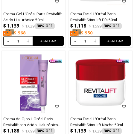
Crema Gel L'Oréal Paris Revitalift
Crema Facial L'Oréal Paris
Ácido Hialurónico 50ml
Revitalift Stimulift Día 50ml
$
1.139
$
1.118
$
1.629
30
$
1.599
30
$
968
$
950
-
+
-
+
Crema de Ojos L'Oréal Paris
Crema Facial L'Oréal Paris
Revitalift con Ácido Hialurónico
Revitalift Stimulift Noche 50ml
$
1.188
$
1.139
15ml
$
1.699
30
$
1.629
30