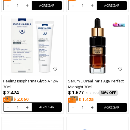
-
+
-
+
Peeling Isispharma Glyco A 12%
Sérum L'Oréal Paris Age Perfect
30ml
Midnight 30ml
$
1.677
$
2.424
$
2.399
30
$
2.060
$
1.425
-
+
-
+