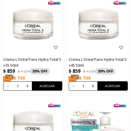
Crema L'Oréal Paris Hydra-Total 5
Crema L'Oréal Paris Hydra-Total 5
+35 50ml
+45 50ml
$
859
$
859
$
1.229
30
$
1.229
30
$
730
$
730
-
+
-
+