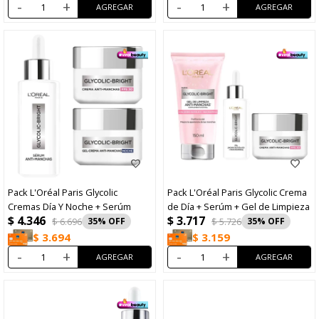
-
+
-
+
Pack L'Oréal Paris Glycolic
Pack L'Oréal Paris Glycolic Crema
Cremas Día Y Noche + Serúm
de Día + Serúm + Gel de Limpieza
$
4.346
$
3.717
$
6.696
35
$
5.726
35
$
3.694
$
3.159
-
+
-
+