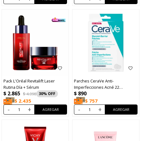
Pack L'Oréal Revitalift Laser
Parches CeraVe Anti-
Rutina Día + Sérum
Imperfecciones Acné 22
$
2.865
$
890
Unidades
$
4.098
30
$
757
$
2.435
-
+
-
+