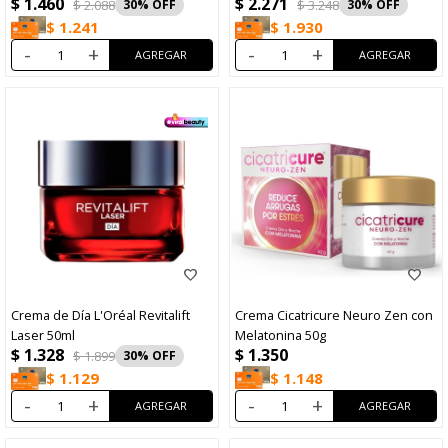
$
1.460
$
2.271
Sérum Revitalift Ácido Hialurónico
$
2.088
30
$
3.248
30
30ml
$
1.241
$
1.930
-
+
-
+
Crema de Día L'Oréal Revitalift
Crema Cicatricure Neuro Zen con
Laser 50ml
Melatonina 50g
$
1.328
$
1.350
$
1.899
30
$
1.148
$
1.129
-
+
-
+