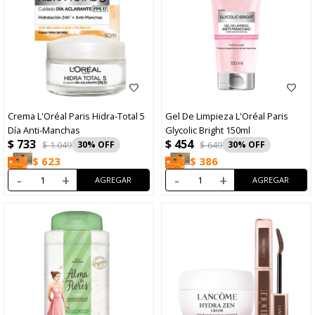
Crema L'Oréal Paris Hidra-Total 5
Gel De Limpieza L'Oréal Paris
Día Anti-Manchas
Glycolic Bright 150ml
$
733
$
454
$
1.049
30
$
649
30
$
623
$
386
-
+
-
+