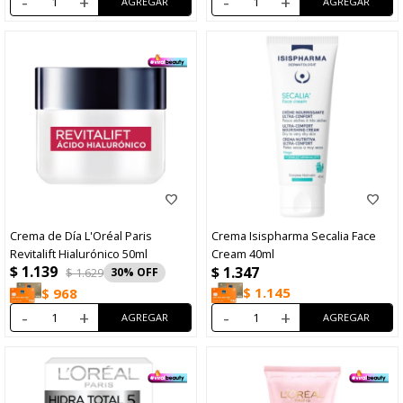
-
+
-
+
Crema de Día L'Oréal Paris
Crema Isispharma Secalia Face
Revitalift Hialurónico 50ml
Cream 40ml
$
1.139
$
1.347
$
1.629
30
$
1.145
$
968
-
+
-
+