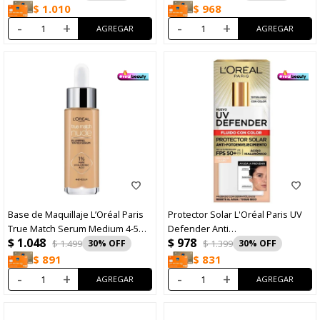
$
1.010
$
968
-
+
-
+
Base de Maquillaje L’Oréal Paris
Protector Solar L'Oréal Paris UV
True Match Serum Medium 4-5
Defender Anti
$
1.048
$
978
30ml
Fotoenvejecimiento FPS50 Tono
$
1.499
30
$
1.399
30
Claro 40gr
$
891
$
831
-
+
-
+