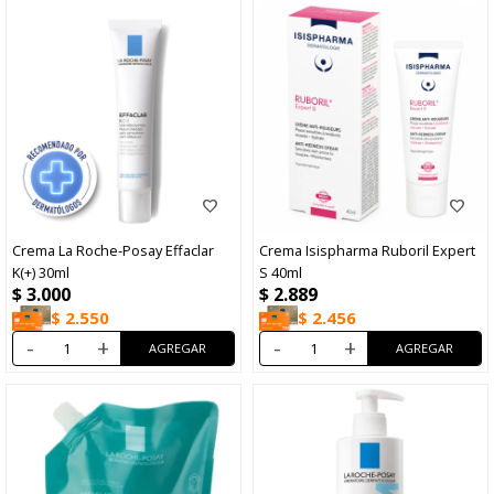
Crema La Roche-Posay Effaclar
Crema Isispharma Ruboril Expert
K(+) 30ml
S 40ml
$
3.000
$
2.889
$
2.550
$
2.456
-
+
-
+