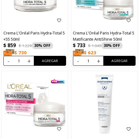
Crema L'Oréal Paris Hydra-Total 5
Crema L'Oréal Paris Hydra-Total 5
+55 50ml
Matificante AntiShine 50ml
$
859
$
733
$
1.229
30
$
1.049
30
$
730
$
623
-
+
-
+