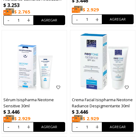
$
3.446
$
3.253
50ml
$
2.929
$
2.765
-
+
-
+
Sérum Isispharma Neotone
Crema Facial Isispharma Neotone
Sensitive 30ml
Radiance Despigmentante 30ml
$
3.446
$
3.446
$
2.929
$
2.929
-
+
-
+