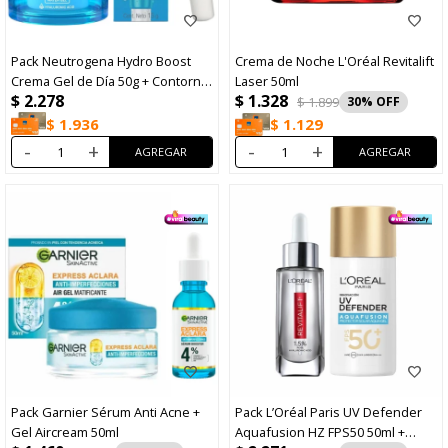
Pack Neutrogena Hydro Boost
Crema de Noche L'Oréal Revitalift
Crema Gel de Día 50g + Contorno
Laser 50ml
$
1.328
$
2.278
de Ojos 15ml
$
1.899
30
$
1.936
$
1.129
-
+
-
+
Pack Garnier Sérum Anti Acne +
Pack L’Oréal Paris UV Defender
Gel Aircream 50ml
Aquafusion HZ FPS50 50ml +