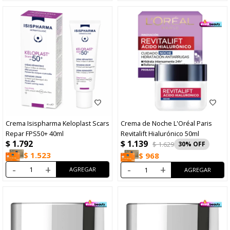
Crema Isispharma Keloplast Scars
Crema de Noche L'Oréal Paris
Repar FPS50+ 40ml
Revitalift Hialurónico 50ml
$
1.139
$
1.792
$
1.629
30
$
1.523
$
968
-
+
-
+