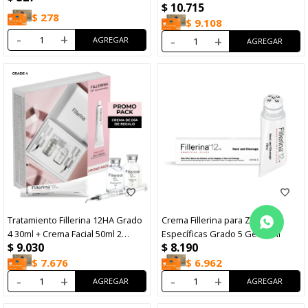
$
10.715
Unidades
$
278
$
9.108
-
+
-
+
Tratamiento Fillerina 12HA Grado
Crema Fillerina para Zonas
4 30ml + Crema Facial 50ml 2
Específicas Grado 5 Gel 30ml
$
9.030
$
8.190
Unidades
$
7.676
$
6.962
-
+
-
+