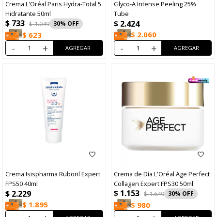
Crema L'Oréal Paris Hydra-Total 5
Glyco-A Intense Peeling 25%
Hidratante 50ml
Tube
$
733
$
2.424
$
1.049
30
$
2.060
$
623
-
+
-
+
Crema Isispharma Ruboril Expert
Crema de Día L'Oréal Age Perfect
FPS50 40ml
Collagen Expert FPS30 50ml
$
1.153
$
2.229
$
1.649
30
$
1.895
$
980