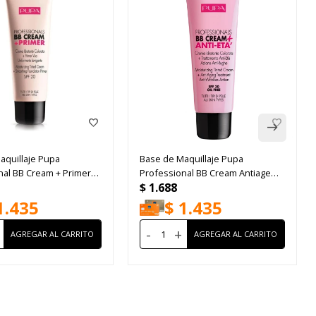
aquillaje Pupa
Base de Maquillaje Pupa
nal BB Cream + Primer
Professional BB Cream Antiage
$
1.688
Nude
1.435
$
1.435
-
+