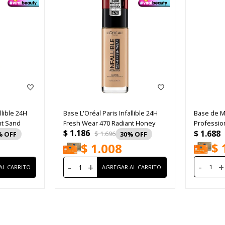
llible 24H
Base L'Oréal Paris Infallible 24H
Base de M
nt Sand
Fresh Wear 470 Radiant Honey
Professio
$
1.186
$
1.688
Nude
$
1.696
30
$
$
1.008
-
+
-
+