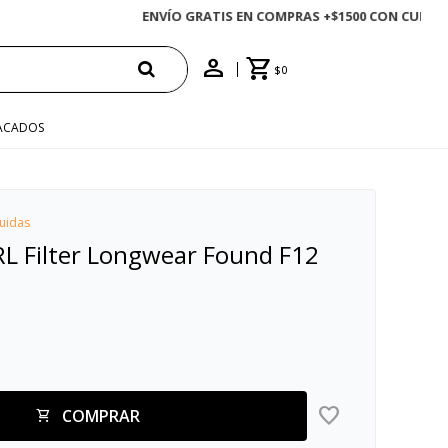
$
0
ACADOS
uidas
RL Filter Longwear Found F12
COMPRAR