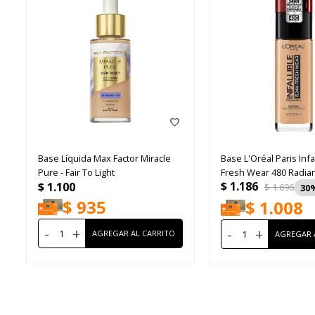
Base Líquida Max Factor Miracle
Base L'Oréal Paris Infa
Pure - Fair To Light
Fresh Wear 480 Radia
$
1.186
$
1.100
$
1.696
30
$
935
$
1.008
-
+
-
+