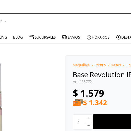
ENVÍO GRATIS EN COMPRAS +$1500 CON CUPÓN "ENVÍO"
portante:
LING
BLOG
SUCURSALES
ENVIOS
HORARIOS
DEST
Maquillaje
Rostro
Bases
Líq
Base Revolution I
135772
$
1.579
$
1.342
add
remove