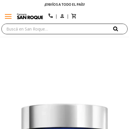
¡ENVÍOS A TODO EL PAÍS!
menu
close
call