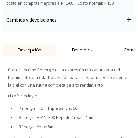
costo en compras mayores a $ 1.500 | Costo normal: $ 150.
Cambios y devoluciones
Descripción
Beneficios
Cómo 
Cofre Lancôme Rénergie es la expresión más avanzada del
tratamiento anti-edad, diseñado para transformar visiblemente
la piel con una rutina completa de alto rendimiento.
El cofre incluye:
Rénergie H.C.F. Triple Serum: 50ml
Rénergie H.P.N. 300-Peptide Cream: 15ml
Rénergie Yeux: 5ml