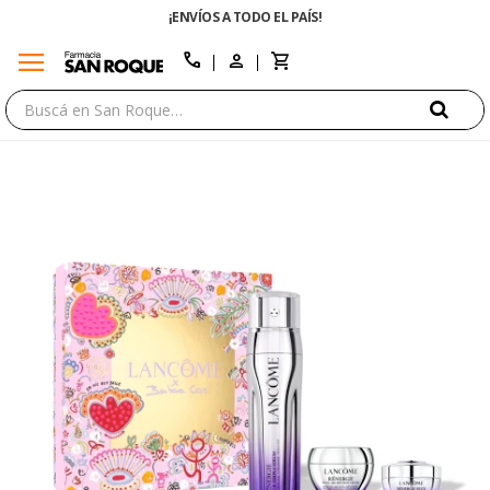
¡ENVÍOS A TODO EL PAÍS!
ENVÍO 
menu
close
call