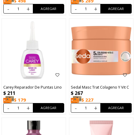
$
498
$
289
-
+
-
+
Carey Reparador De Puntas Lino
Sedal Masc Trat Colageno Y Vit C
$
211
$
267
$
179
$
227
-
+
-
+