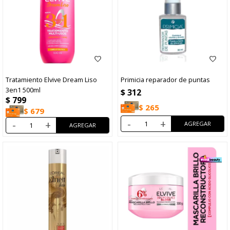
Tratamiento Elvive Dream Liso
Primicia reparador de puntas
3en1 500ml
$
312
$
799
$
265
$
679
-
+
-
+