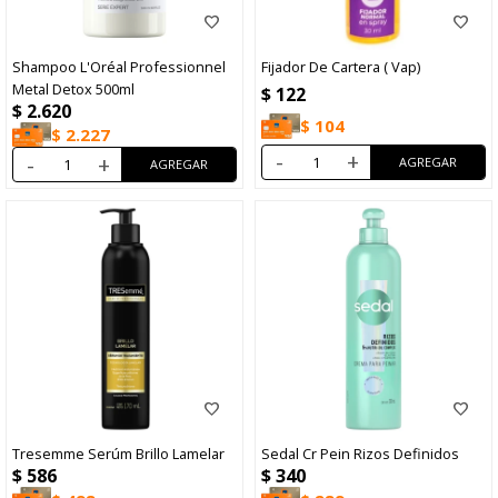
Shampoo L'Oréal Professionnel
Fijador De Cartera ( Vap)
Metal Detox 500ml
$
122
$
2.620
$
104
$
2.227
-
+
-
+
Tresemme Serúm Brillo Lamelar
Sedal Cr Pein Rizos Definidos
$
586
$
340