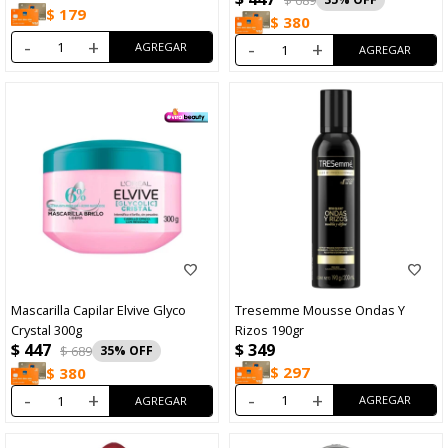
$
179
$
380
-
+
-
+
Mascarilla Capilar Elvive Glyco
Tresemme Mousse Ondas Y
Crystal 300g
Rizos 190gr
$
447
$
349
$
689
35
$
297
$
380
-
+
-
+