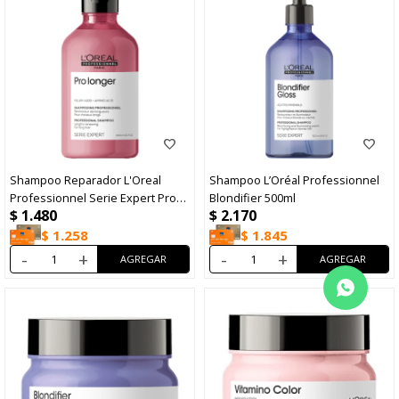
Shampoo Reparador L'Oreal
Shampoo L’Oréal Professionnel
Professionnel Serie Expert Pro
Blondifier 500ml
$
1.480
$
2.170
Longer 300ml
$
1.258
$
1.845
-
+
-
+