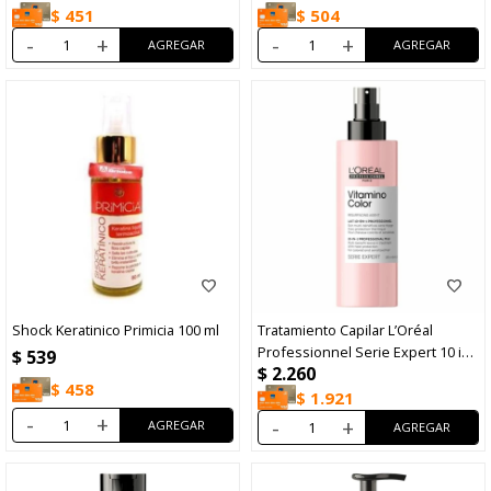
$
451
$
504
-
+
-
+
Shock Keratinico Primicia 100 ml
Tratamiento Capilar L’Oréal
Professionnel Serie Expert 10 in
$
539
$
2.260
1 Vitamino Color 190ml
$
458
$
1.921
-
+
-
+