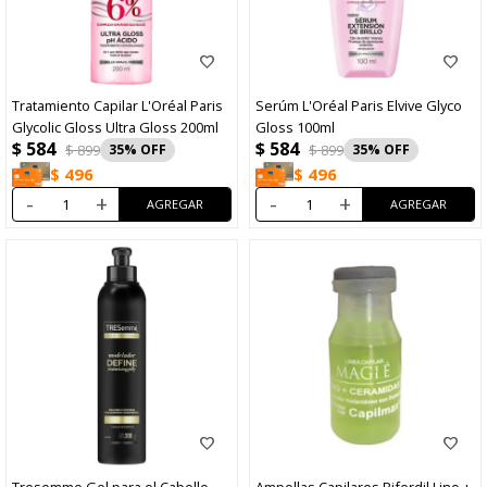
Tratamiento Capilar L'Oréal Paris
Serúm L'Oréal Paris Elvive Glyco
Glycolic Gloss Ultra Gloss 200ml
Gloss 100ml
$
584
$
584
$
899
35
$
899
35
$
496
$
496
-
+
-
+
Tresemme Gel para el Cabello
Ampollas Capilares Biferdil Lino +