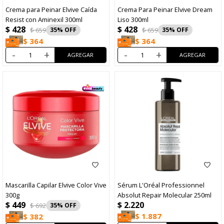
Crema para Peinar Elvive Caída
Crema Para Peinar Elvive Dream
Resist con Aminexil 300ml
Liso 300ml
$
428
$
428
$
659
35
$
659
35
$
364
$
364
-
+
-
+
Mascarilla Capilar Elvive Color Vive
Sérum L'Oréal Professionnel
300g
Absolut Repair Molecular 250ml
$
449
$
2.220
$
692
35
$
1.887
$
382