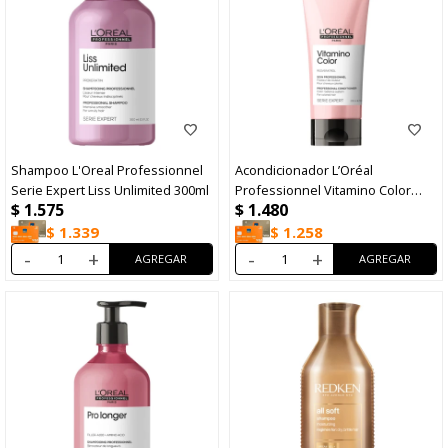
Shampoo L'Oreal Professionnel
Acondicionador L’Oréal
Serie Expert Liss Unlimited 300ml
Professionnel Vitamino Color
$
1.575
$
1.480
200ml
$
1.339
$
1.258
-
+
-
+