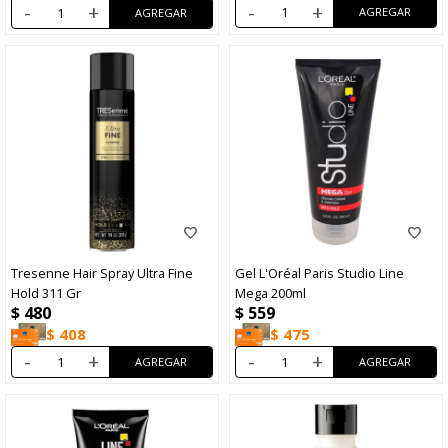
-
+
-
+
Tresenne Hair Spray Ultra Fine
Gel L'Oréal Paris Studio Line
Hold 311 Gr
Mega 200ml
$
480
$
559
$
408
$
475
-
+
-
+