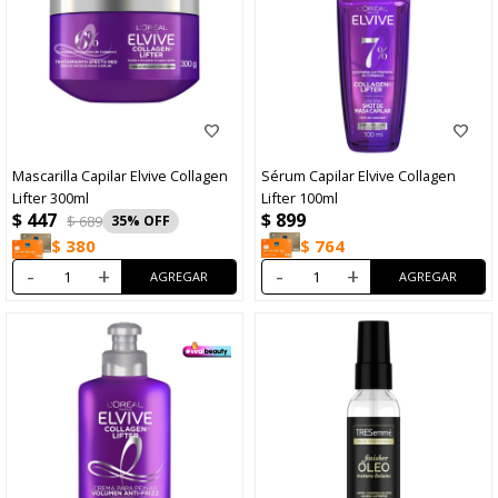
Mascarilla Capilar Elvive Collagen
Sérum Capilar Elvive Collagen
Lifter 300ml
Lifter 100ml
$
447
$
899
$
689
35
$
764
$
380
-
+
-
+