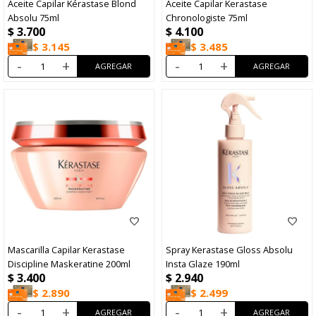
Aceite Capilar Kérastase Blond
Aceite Capilar Kerastase
Absolu 75ml
Chronologiste 75ml
$
3.700
$
4.100
$
3.145
$
3.485
-
+
-
+
Mascarilla Capilar Kerastase
Spray Kerastase Gloss Absolu
Discipline Maskeratine 200ml
Insta Glaze 190ml
$
3.400
$
2.940
$
2.890
$
2.499
-
+
-
+