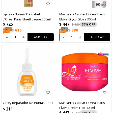
Fijación Normal De Cabello
Mascarilla Capilar L'Oréal Paris
L'Oréal Paris Elnett Laque 200ml
Elvive Glyco Gloss 300ml
$
447
$
725
$
689
35
$
616
$
380
-
+
-
+
Carey Reparador De Puntas Seda
Mascarilla Capilar L'Oreal Paris
Elvive Dream Liso 300ml
$
211
$
447
$
689
35