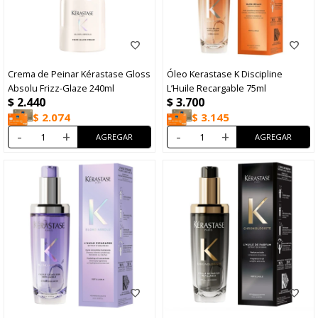
Crema de Peinar Kérastase Gloss
Óleo Kerastase K Discipline
Absolu Frizz-Glaze 240ml
L’Huile Recargable 75ml
$
2.440
$
3.700
$
2.074
$
3.145
-
+
-
+