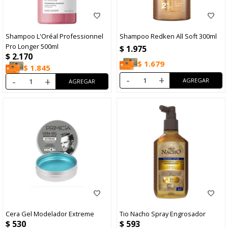
Shampoo L'Oréal Professionnel
Shampoo Redken All Soft 300ml
Pro Longer 500ml
$
1.975
$
2.170
$
1.679
$
1.845
-
+
-
+
Cera Gel Modelador Extreme
Tio Nacho Spray Engrosador
$
530
$
593