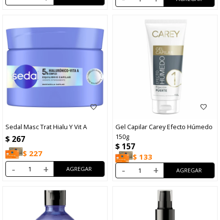
Sedal Masc Trat Hialu Y Vit A
Gel Capilar Carey Efecto Húmedo
150g
$
267
$
157
$
227
$
133
-
+
-
+