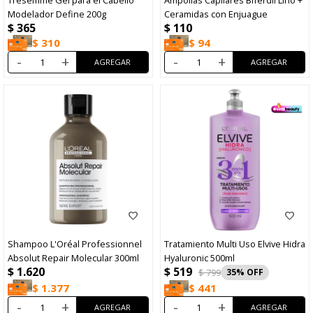
Modelador Define 200g
Ceramidas con Enjuague
$
365
$
110
$
310
$
94
-
+
-
+
Shampoo L'Oréal Professionnel
Tratamiento Multi Uso Elvive Hidra
Absolut Repair Molecular 300ml
Hyaluronic 500ml
$
519
$
1.620
$
799
35
$
1.377
$
441
-
+
-
+