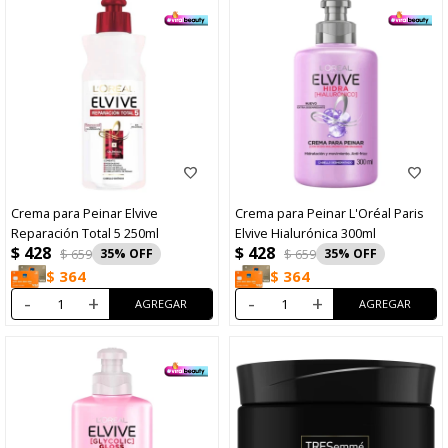
Crema para Peinar Elvive
Crema para Peinar L'Oréal Paris
Reparación Total 5 250ml
Elvive Hialurónica 300ml
$
428
$
428
$
659
35
$
659
35
$
364
$
364
-
+
-
+