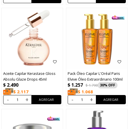
Aceite Capilar Kerastase Gloss
Pack Óleo Capilar L'Oréal Paris
Absolu Glaze Drops 45ml
Elvive Óleo Extraordinario 100ml
$
1.257
$
2.490
$
1.798
30
$
2.117
$
1.068
-
+
-
+