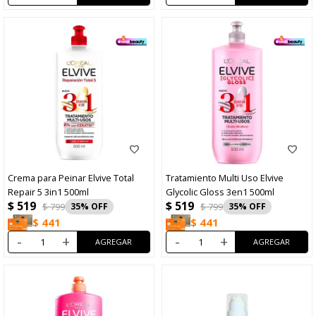
Crema para Peinar Elvive Total
Tratamiento Multi Uso Elvive
Repair 5 3in1 500ml
Glycolic Gloss 3en1 500ml
$
519
$
519
$
799
35
$
799
35
$
441
$
441
-
+
-
+