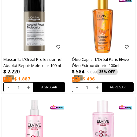
Mascarilla L'Oréal Professionnel
Óleo Capilar L'Oréal Paris Elvive
Absolut Repair Molecular 100ml
Óleo Extraordinario 100ml
$
584
$
2.220
$
899
35
$
1.887
$
496
-
+
-
+