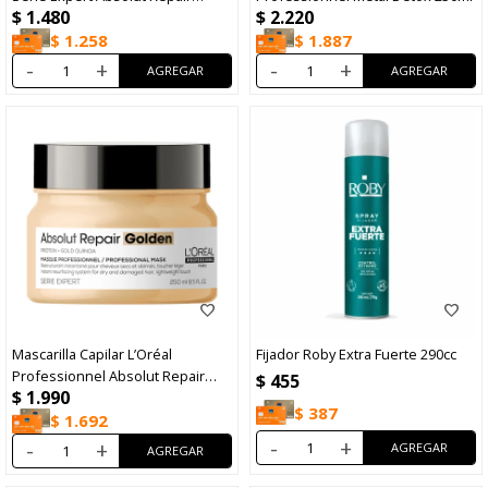
$
1.480
$
2.220
300ml
$
1.258
$
1.887
-
+
-
+
Mascarilla Capilar L’Oréal
Fijador Roby Extra Fuerte 290cc
Professionnel Absolut Repair
$
455
$
1.990
Golden 250ml
$
387
$
1.692
-
+
-
+