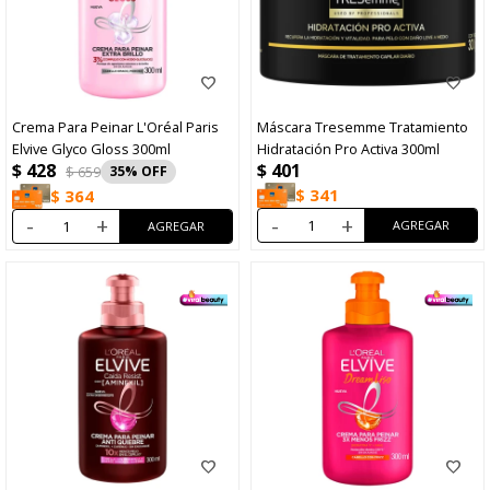
Crema Para Peinar L'Oréal Paris
Máscara Tresemme Tratamiento
Elvive Glyco Gloss 300ml
Hidratación Pro Activa 300ml
$
428
$
401
$
659
35
$
341
$
364
-
+
-
+