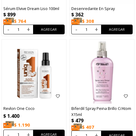
Sérum Elvive Dream Liso 100ml
Desenredante En Spray
$
899
$
362
$
764
$
308
-
+
-
+
Revlon One Coco
Biferdil Spray Peina Brillo C/Atom
X15ml
$
1.400
$
479
$
1.190
$
407
-
+
-
+