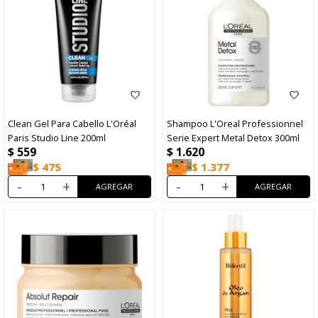
Clean Gel Para Cabello L'Oréal
Shampoo L'Oreal Professionnel
Paris Studio Line 200ml
Serie Expert Metal Detox 300ml
$
559
$
1.620
$
475
$
1.377
-
+
-
+