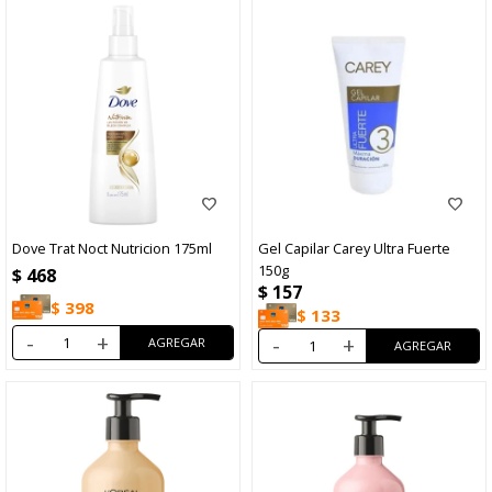
Dove Trat Noct Nutricion 175ml
Gel Capilar Carey Ultra Fuerte
150g
$
468
$
157
$
398
$
133
-
+
-
+