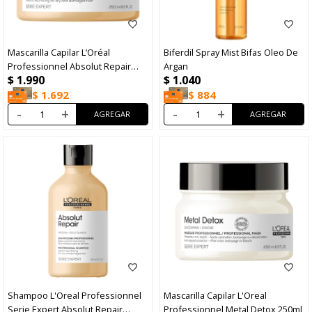
Mascarilla Capilar L’Oréal
Biferdil Spray Mist Bifas Oleo De
Professionnel Absolut Repair
Argan
$
1.990
$
1.040
250ml
$
1.692
$
884
-
+
-
+
Shampoo L'Oreal Professionnel
Mascarilla Capilar L'Oreal
Serie Expert Absolut Repair
Professionnel Metal Detox 250ml