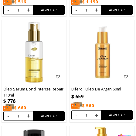
$
516
$
1.190
-
+
-
+
Óleo Sérum Bond Intense Repair
Biferdil Oleo De Argan 60ml
110ml
$
659
$
776
$
560
$
660
-
+
-
+