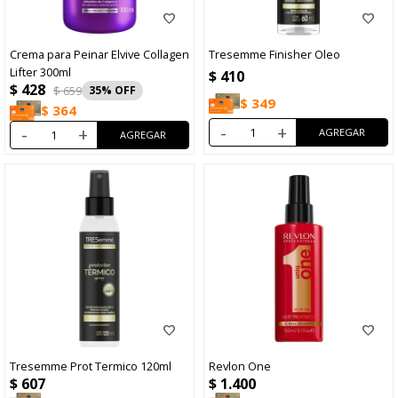
Crema para Peinar Elvive Collagen
Tresemme Finisher Oleo
Lifter 300ml
$
410
$
428
$
659
35
$
349
$
364
-
+
-
+
Tresemme Prot Termico 120ml
Revlon One
$
607
$
1.400