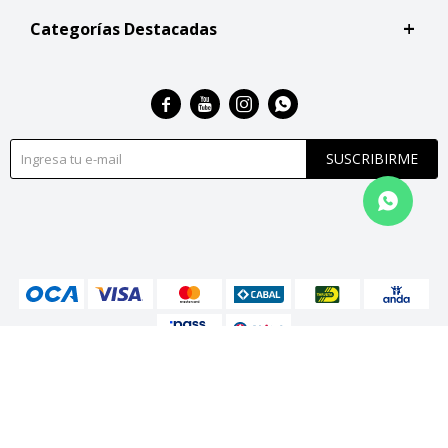
Categorías Destacadas




SUSCRIBIRME
© Copyright 2026 / San Roque