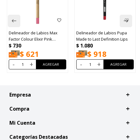
ios Max
Delineador de Labios Pupa
Lancome Lip Idole line
 Pink
Made to Last Definition Lips
$
1.790
$
1.080
$
1.522
$
918
-
+
-
+
Empresa
Compra
Mi Cuenta
Categorías Destacadas