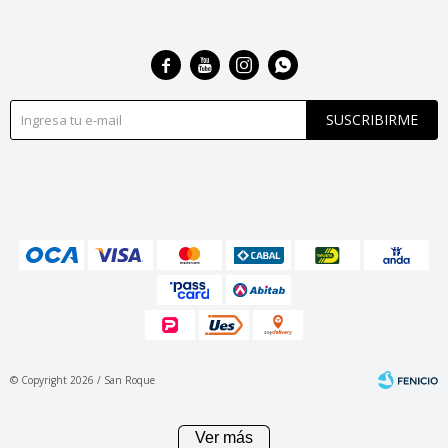




SUSCRIBIRME
© Copyright 2026 / San Roque
Ver más