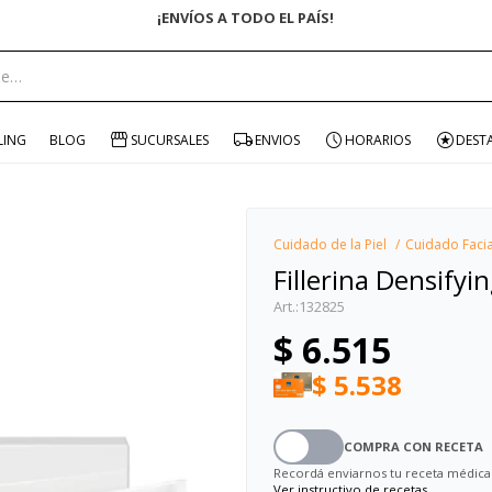
¡ENVÍOS A TODO EL PAÍS!
portante:
LING
BLOG
SUCURSALES
ENVIOS
HORARIOS
DEST
Cuidado de la Piel
Cuidado Facia
Fillerina Densifyi
132825
$
6.515
$
5.538
COMPRA CON RECETA
Recordá enviarnos tu receta médica
Ver instructivo de recetas