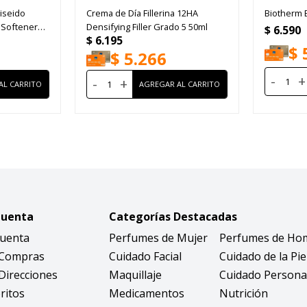
hiseido
Crema de Día Fillerina 12HA
Biotherm 
t Softener
Densifying Filler Grado 5 50ml
$
6.590
$
6.195
$
$
5.266
-
+
-
+
Cuenta
Categorías Destacadas
Cuenta
Perfumes de Mujer
Perfumes de Ho
 Compras
Cuidado Facial
Cuidado de la Pie
Direcciones
Maquillaje
Cuidado Persona
ritos
Medicamentos
Nutrición