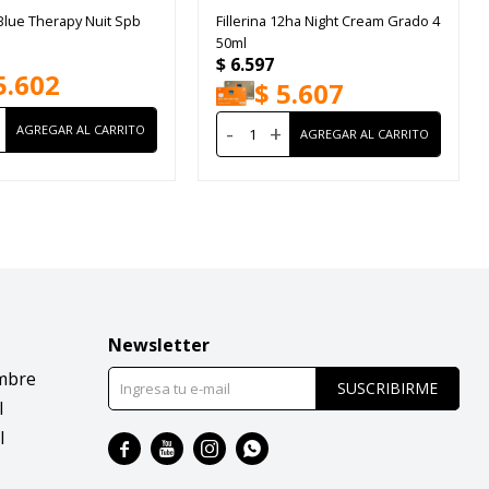
Blue Therapy Nuit Spb
Fillerina 12ha Night Cream Grado 4
50ml
$
6.597
5.602
$
5.607
-
+
Newsletter
mbre
SUSCRIBIRME
l
l



