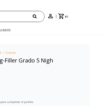
$
0
ACADOS
l
Cremas
ng-Filler Grado 5 Nigh
 para completar el pedido.