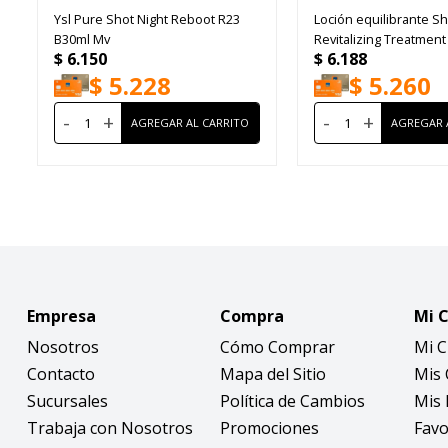
Ysl Pure Shot Night Reboot R23
Loción equilibrante S
B30ml Mv
Revitalizing Treatmen
$
6.150
$
6.188
150ml
$
5.228
$
5.260
-
+
-
+
Empresa
Compra
Mi 
Nosotros
Cómo Comprar
Mi 
Contacto
Mapa del Sitio
Mis
Sucursales
Política de Cambios
Mis 
Trabaja con Nosotros
Promociones
Favo