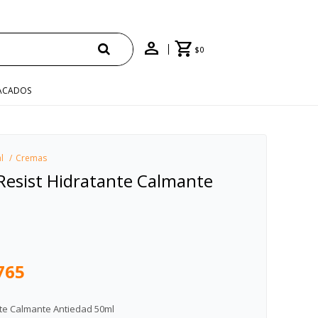
$
0
ACADOS
l
Cremas
n Resist Hidratante Calmante
765
ante Calmante Antiedad 50ml