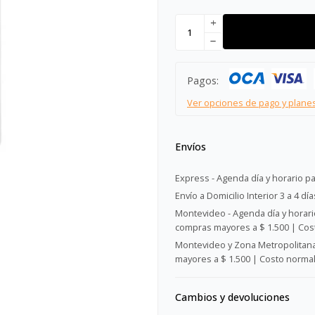
add
remove
Pagos:
Ver opciones de pago y plane
Envíos
Express - Agenda día y horario pa
Envío a Domicilio Interior 3 a 4 día
Montevideo - Agenda día y horario
compras mayores a $ 1.500 | Cost
Montevideo y Zona Metropolitana 
mayores a $ 1.500 | Costo normal:
Cambios y devoluciones