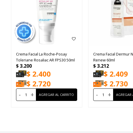
Crema Facial La Roche-Posay
Crema Facial Dermur 
Toleriane Rosaliac AR FPS30 50ml
Renew 60ml
$
3.200
$
3.212
$
2.400
$
2.409
$
2.720
$
2.730
-
+
-
+