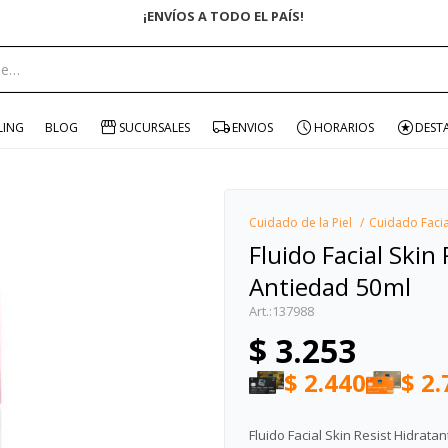
¡ENVÍOS A TODO EL PAÍS!
portante:
LING
BLOG
SUCURSALES
ENVIOS
HORARIOS
DEST
Cuidado de la Piel
Cuidado Facia
Fluido Facial Ski
Antiedad 50ml
137988
$
3.253
$
2.440
$
2.
Fluido Facial Skin Resist Hidrat