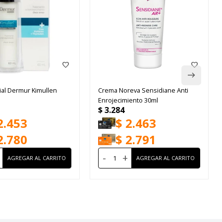
ial Dermur Kimullen
Crema Noreva Sensidiane Anti
Enrojecimiento 30ml
$
3.284
2.453
$
2.463
2.780
$
2.791
-
+