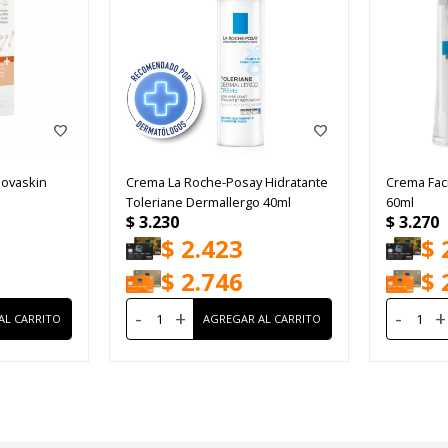
Novaskin
Crema La Roche-Posay Hidratante
Crema Fac
Toleriane Dermallergo 40ml
60ml
$
3.230
$
3.270
$
2.423
$
$
2.746
$
-
+
-
+