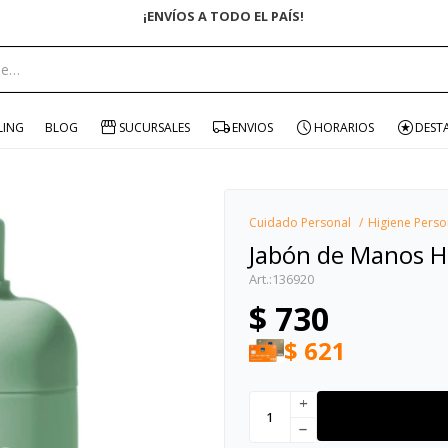
ÍS!
portante:
LING
BLOG
SUCURSALES
ENVIOS
HORARIOS
DEST
Cuidado Personal
Higiene Perso
Jabón de Manos 
136920
$
730
$
621
add
remove