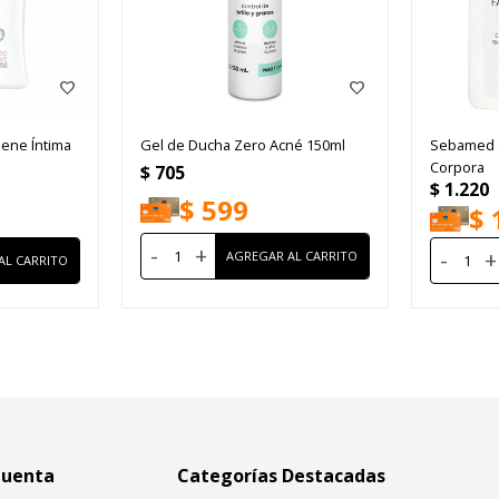
iene Íntima
Gel de Ducha Zero Acné 150ml
Sebamed G
Corpora
$
705
$
1.220
$
599
$
-
+
-
+
Cuenta
Categorías Destacadas