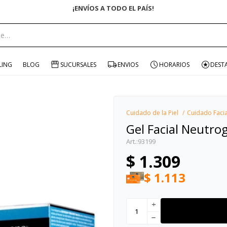
ENVÍO GRATIS EN COMPRAS +$1500 CON 
portante:
LING
BLOG
SUCURSALES
ENVIOS
HORARIOS
DEST
Cuidado de la Piel
Cuidado Facia
Gel Facial Neutr
93199
$
1.309
$
1.113
add
remove