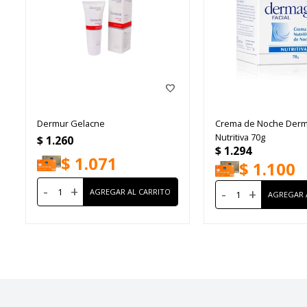
Dermur Gelacne
Crema de Noche Derma
Nutritiva 70g
$
1.260
$
1.294
$
1.071
$
1.100
-
+
-
+