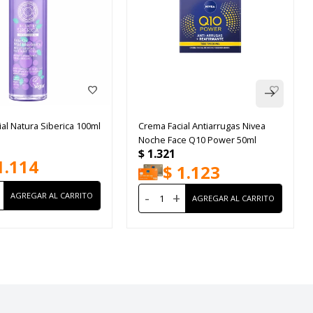
al Natura Siberica 100ml
Crema Facial Antiarrugas Nivea
Noche Face Q10 Power 50ml
$
1.321
1.114
$
1.123
-
+