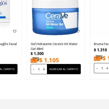
glós Facial
Gel Hidratante CeraVe HA Water
Bruma Faci
Gel 48ml
$
1.310
$
1.300
$
$
1.105
-
+
-
+