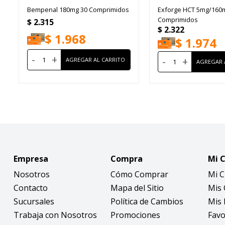
Bempenal 180mg 30 Comprimidos
Exforge HCT 5mg/160
Comprimidos
$
2.315
$
2.322
$
1.968
$
1.974
-
+
-
+
Empresa
Compra
Mi 
Nosotros
Cómo Comprar
Mi 
Contacto
Mapa del Sitio
Mis
Sucursales
Política de Cambios
Mis 
Trabaja con Nosotros
Promociones
Favo