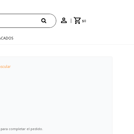
$
0
ACADOS
scular
 para completar el pedido.