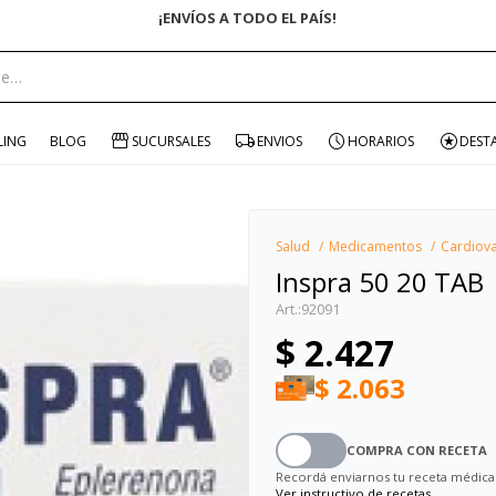
¡ENVÍOS A TODO EL PAÍS!
portante:
LING
BLOG
SUCURSALES
ENVIOS
HORARIOS
DEST
Salud
Medicamentos
Cardiova
Inspra 50 20 TAB
92091
$
2.427
$
2.063
COMPRA CON RECETA
Recordá enviarnos tu receta médica
Ver instructivo de recetas