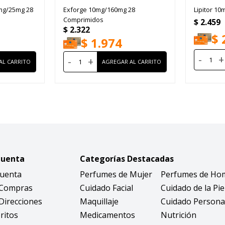
mg/25mg 28
Exforge 10mg/160mg 28
Lipitor 10
Comprimidos
$
2.459
$
2.322
$
$
1.974
-
+
-
+
Cuenta
Categorías Destacadas
Cuenta
Perfumes de Mujer
Perfumes de Ho
 Compras
Cuidado Facial
Cuidado de la Pie
Direcciones
Maquillaje
Cuidado Persona
ritos
Medicamentos
Nutrición