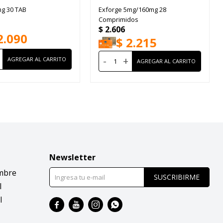
mg 30 TAB
Exforge 5mg/160mg 28
Comprimidos
$
2.606
2.090
$
2.215
-
+
Newsletter
mbre
SUSCRIBIRME
l
l



