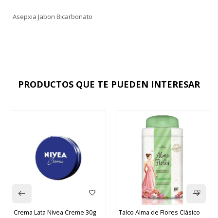
Asepxia Jabon Bicarbonato
PRODUCTOS QUE TE PUEDEN INTERESAR
ea Creme 30g
Talco Alma de Flores Clásico
Asepxia Jabón Car