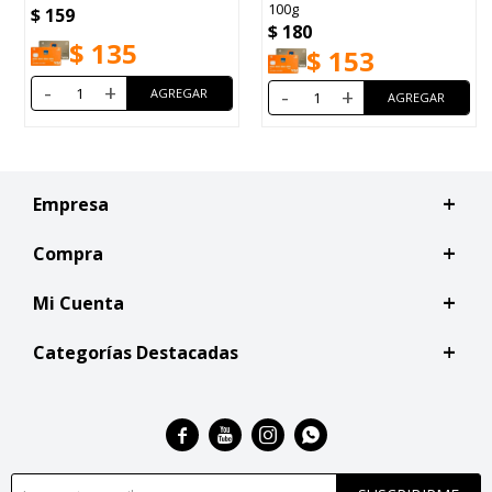
100g
$
262
$
180
5
$
223
$
153
-
+
-
+
Empresa
Compra
Mi Cuenta
Categorías Destacadas



