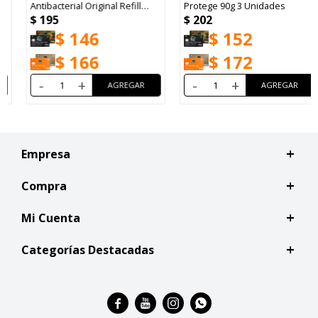
Antibacterial Original Refill
Protege 90g 3 Unidades
$
195
$
202
220ml
$
146
$
152
$
166
$
172
-
+
-
+
Empresa
Compra
Mi Cuenta
Categorías Destacadas



