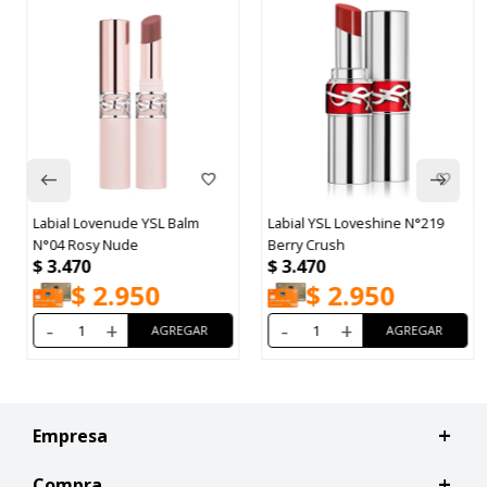
Labial Lovenude YSL Balm
Labial YSL Loveshine N°219
N°04 Rosy Nude
Berry Crush
$
3.470
$
3.470
$
2.950
$
2.950
-
+
-
+
Empresa
Compra