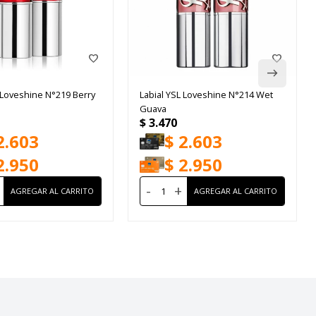
 Loveshine N°219 Berry
Labial YSL Loveshine N°214 Wet
Guava
$
3.470
2.603
$
2.603
2.950
$
2.950
-
+