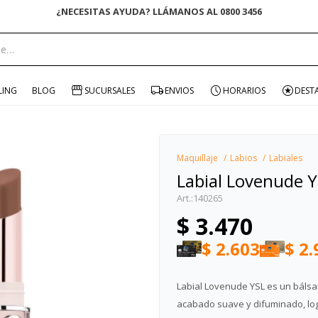
¿NECESITAS AYUDA? LLÁMANOS AL 0800 3456
portante:
LING
BLOG
SUCURSALES
ENVIOS
HORARIOS
DEST
Maquillaje
Labios
Labiales
Labial Lovenude 
140265
$
3.470
$
2.603
$
2.
Labial Lovenude YSL es un bálsa
acabado suave y difuminado, log