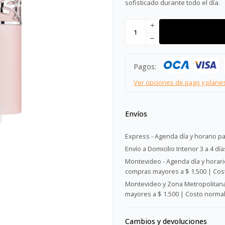
sofisticado durante todo el día.
add
remove
Pagos:
Ver opciones de pago y plane
Envíos
Express - Agenda día y horario pa
Envío a Domicilio Interior 3 a 4 día
Montevideo - Agenda día y horario
compras mayores a $ 1.500 | Cost
Montevideo y Zona Metropolitana 
mayores a $ 1.500 | Costo normal:
Cambios y devoluciones