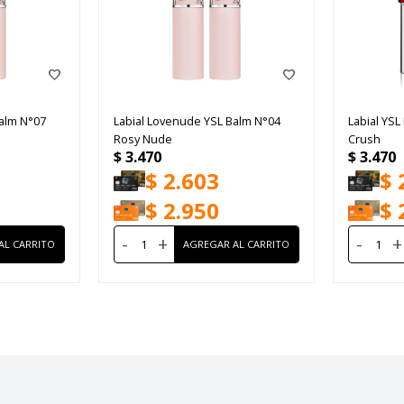
alm N°07
Labial Lovenude YSL Balm N°04
Labial YSL
Rosy Nude
Crush
$
3.470
$
3.470
$
2.603
$
$
2.950
$
-
+
-
+