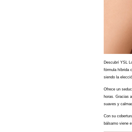
Descubrí YSL Lov
fórmula híbrida 
siendo la elecci
Ofrece un seduct
horas. Gracias a
suaves y calmad
Con su cobertura
bálsamo viene en