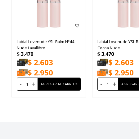
Labial Lovenude YSL Balm N°44
Labial Lovenude YSL B
Nude Lavallière
Cocoa Nude
$
3.470
$
3.470
$
2.603
$
2.603
$
2.950
$
2.950
-
+
-
+