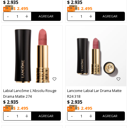
$
2.935
$
2.935
$
2.495
$
2.495
-
+
-
+
Labial Lancôme L'Absolu Rouge
Lancome Labial Lar Drama Matte
Drama Matte 274
R24 318
$
2.935
$
2.935
$
2.495
$
2.495
-
+
-
+