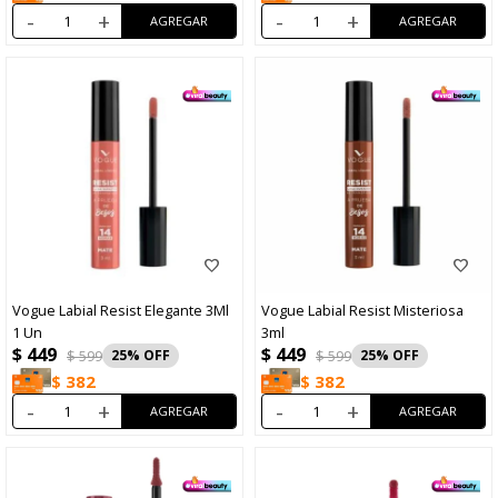
-
+
-
+
Vogue Labial Resist Elegante 3Ml
Vogue Labial Resist Misteriosa
1 Un
3ml
$
449
$
449
$
599
25
$
599
25
$
382
$
382
-
+
-
+