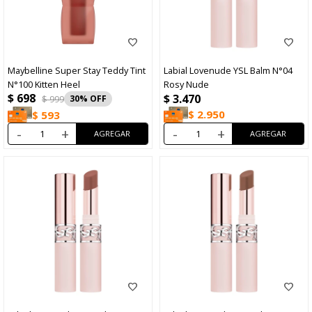
Maybelline Super Stay Teddy Tint
Labial Lovenude YSL Balm N°04
N°100 Kitten Heel
Rosy Nude
$
698
$
3.470
$
999
30
$
2.950
$
593
-
+
-
+