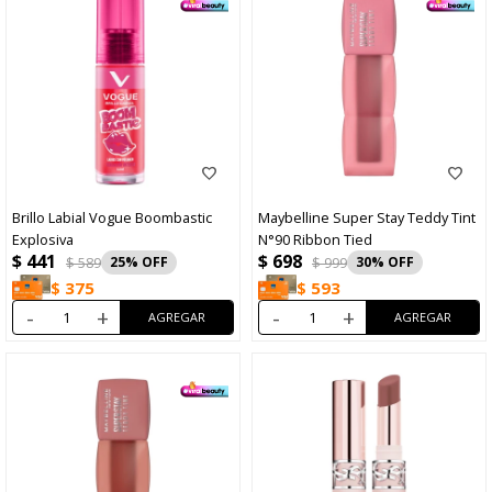
Brillo Labial Vogue Boombastic
Maybelline Super Stay Teddy Tint
Explosiva
N°90 Ribbon Tied
$
441
$
698
$
589
25
$
999
30
$
375
$
593
-
+
-
+