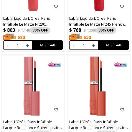
Labial Líquido L'Oréal Paris
Labial Líquido L'Oréal Paris
Infallible Le Matte Nº230
Infallible Le Matte Nº245 French
$
803
$
768
Shopping Spree
Kiss
$
1.149
30
$
1.099
30
$
683
$
653
-
+
-
+
Labial L'Oréal Paris Infallible
Labial L'Oréal Paris Infallible
Lacque Resistance Shiny Lipstick
Lacque Resistance Shiny Lipstick