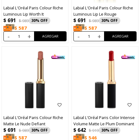
Labial L'Oréal Paris Colour Riche
Labial L'Oréal Paris Colour Riche
Luminous Lip Worth It
Luminous Lip Le Rouge
$
691
$
691
$
989
30
$
989
30
$
587
$
587
-
+
-
+
Labial L'Oréal Paris Colour Riche
Labial L'Oréal Paris Color Intense
Matte Le Nude Defiant
Volume Matte Le Plum Dominant
$
691
$
642
$
989
30
$
919
30
$
587
$
546