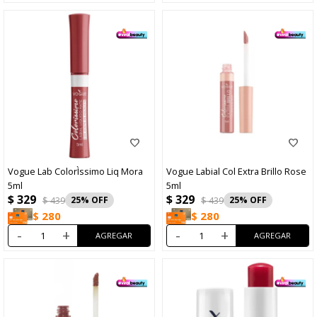
Vogue Lab ColorÌssimo Liq Mora
Vogue Labial Col Extra Brillo Rose
5ml
5ml
$
329
$
329
$
439
25
$
439
25
$
280
$
280
-
+
-
+