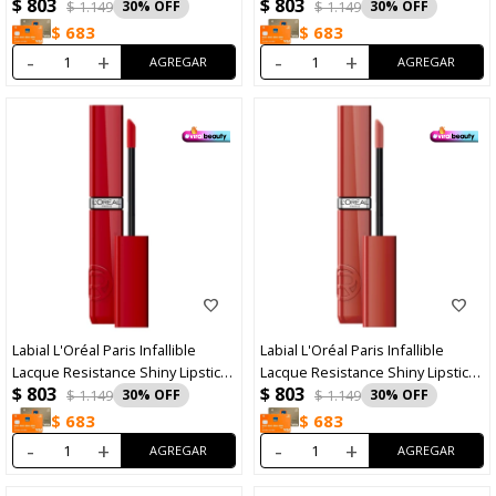
$
803
$
803
N°600 Le Nu Rose
N°601 Worth It
$
1.149
30
$
1.149
30
$
683
$
683
-
+
-
+
Labial L'Oréal Paris Infallible
Labial L'Oréal Paris Infallible
Lacque Resistance Shiny Lipstick
Lacque Resistance Shiny Lipstick
$
803
$
803
N°420 Le Rouge Paris
N°510 Cafe Parisien
$
1.149
30
$
1.149
30
$
683
$
683
-
+
-
+