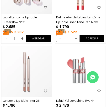
Labial Lancome Lip Idole
Delineador de Labios Lancôme
Butterglow N°21
Lip Idole Liner Tono Red Now
$
2.685
$
1.790
N°100
$
2.282
$
1.522
-
+
-
+
Lancome Lip Idole liner 26
Labial Ysl Loveshine Rvs 44
$
1.790
$
3.470