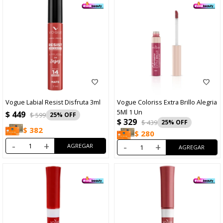
Vogue Labial Resist Disfruta 3ml
Vogue Coloriss Extra Brillo Alegria
5Ml 1 Un
$
449
$
599
25
$
329
$
439
25
$
382
$
280
-
+
-
+