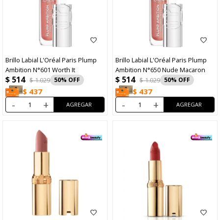
Brillo Labial L'Oréal Paris Plump
Brillo Labial L'Oréal Paris Plump
Ambition N°601 Worth It
Ambition N°650 Nude Macaron
$
514
$
514
$
1.029
50
$
1.029
50
$
437
$
437
-
+
-
+