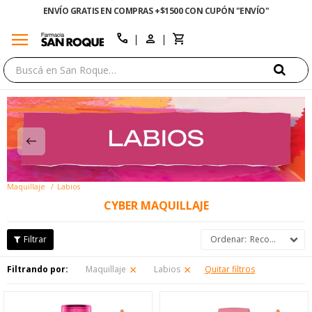
ENVÍO GRATIS EN COMPRAS +$1500 CON CUPÓN "ENVÍO"
menu
close
call
Maquillaje
Labios
CYBER MAQUILLAJE
Recomendados
Filtrando por:
Maquillaje
Labios
Quitar filtros