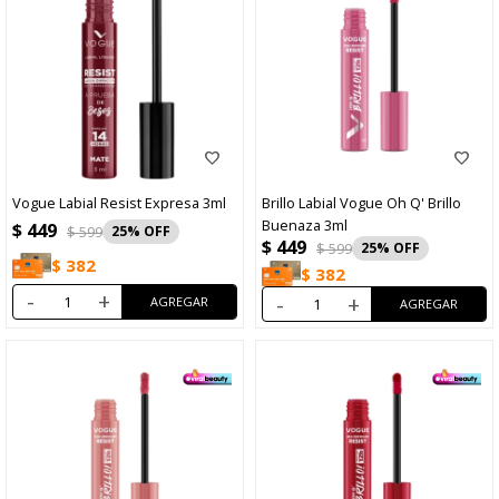
Vogue Labial Resist Expresa 3ml
Brillo Labial Vogue Oh Q' Brillo
Buenaza 3ml
$
449
$
599
25
$
449
$
599
25
$
382
$
382
-
+
-
+