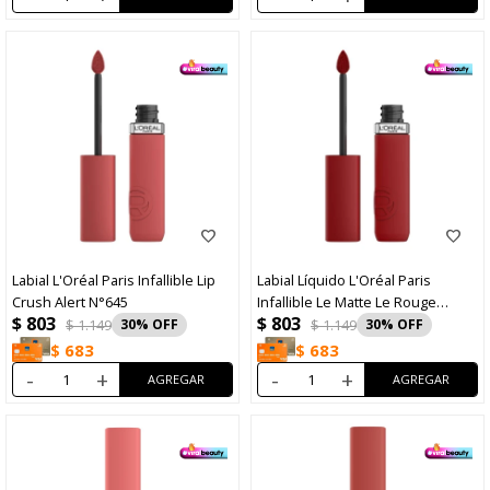
Labial L'Oréal Paris Infallible Lip
Labial Líquido L'Oréal Paris
Crush Alert N°645
Infallible Le Matte Le Rouge
$
803
$
803
N°420
$
1.149
30
$
1.149
30
$
683
$
683
-
+
-
+