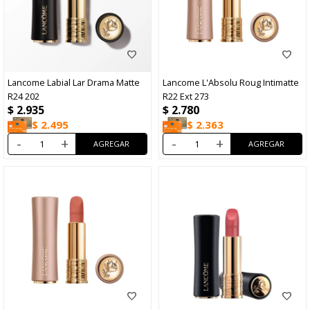
Lancome Labial Lar Drama Matte
Lancome L'Absolu Roug Intimatte
R24 202
R22 Ext 273
$
2.935
$
2.780
$
2.495
$
2.363
-
+
-
+