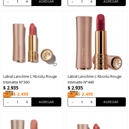
-
+
-
+
Labial Lancôme L'Absolu Rouge
Labial Lancôme L'Absolu Rouge
Intimatte N°360
Intimatte N°440
$
2.935
$
2.935
$
2.495
$
2.495
-
+
-
+