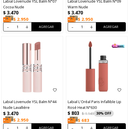
Labial Lovenude YSL Balm N°07
Labial Lovenude YSL Balm N°09
Cocoa Nude
Warm Nude
$
3.470
$
3.470
$
2.950
$
2.950
-
+
-
+
Labial Lovenude YSL Balm N°44
Labial L'Oréal Paris Infallible Lip
Nude Lavallière
Rosé Heat N°630
$
803
$
3.470
$
1.149
30
$
2.950
$
683
-
+
-
+