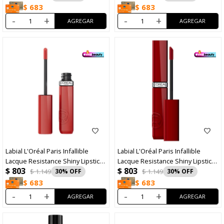
$
683
$
683
-
+
-
+
Labial L'Oréal Paris Infallible
Labial L'Oréal Paris Infallible
Lacque Resistance Shiny Lipstick
Lacque Resistance Shiny Lipstick
$
803
$
803
N°635 Worth It Medium
N°520 Berry Bordeaux
$
1.149
30
$
1.149
30
$
683
$
683
-
+
-
+