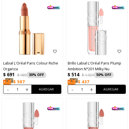
Labial L'Oréal Paris Colour Riche
Brillo Labial L'Oréal Paris Plump
Organza
Ambition N°201 Milky Nu
$
691
$
514
$
989
30
$
1.029
50
$
587
$
437
-
+
-
+