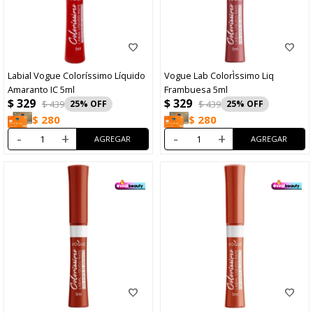
Labial Vogue Coloríssimo Líquido
Vogue Lab ColorÌssimo Liq
Amaranto IC 5ml
Frambuesa 5ml
$
329
$
329
$
439
25
$
439
25
$
280
$
280
-
+
-
+