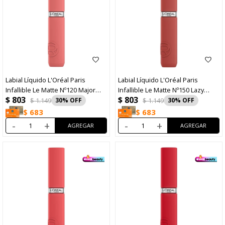
Labial Líquido L'Oréal Paris
Labial Líquido L'Oréal Paris
Infallible Le Matte Nº120 Major
Infallible Le Matte Nº150 Lazy
$
803
$
803
Crush
Sunday
$
1.149
30
$
1.149
30
$
683
$
683
-
+
-
+