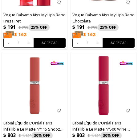
Vogue Bálsamo Kiss My Lips Reno
Vogue Bálsamo Kiss My Lips Reno
Fresa Pet
Chocolate
$
191
$
191
$
255
25
$
255
25
$
162
$
162
-
+
-
+
Labial Líquido L'Oréal Paris
Labial Líquido L'Oréal Paris
Infallible Le Matte Nº115 Snooze
Infallible Le Matte Nº500 Wine
$
803
$
803
Your Alarm
Not?
$
1.149
30
$
1.149
30