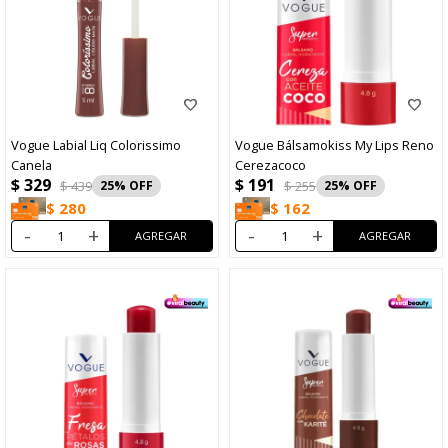
Vogue Labial Liq Colorissimo
Vogue Bálsamokiss My Lips Reno
Canela
Cerezacoco
$
329
$
191
$
439
25
$
255
25
$
280
$
162
-
+
-
+