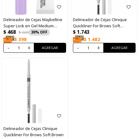
Delineador de Cejas Maybelline
Delineador de Cejas Clinique
Super Lock en Gel Medium
Quickliner For Brows Soft
$
468
$
1.743
Brown
Chestnut
$
669
30
$
1.482
$
398
-
+
-
+
Delineador de Cejas Clinique
Quickliner For Brows Soft Brown