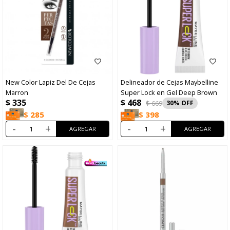
New Color Lapiz Del De Cejas
Delineador de Cejas Maybelline
Marron
Super Lock en Gel Deep Brown
$
468
$
335
$
669
30
$
285
$
398
-
+
-
+