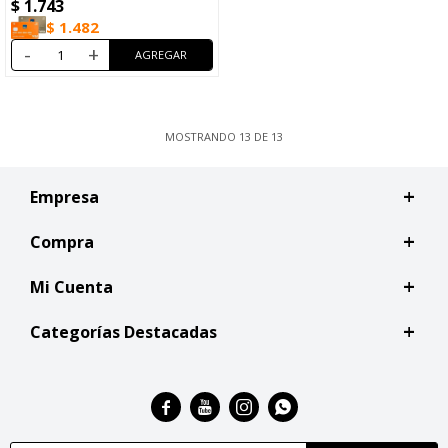
$
1.743
$
1.482
-
+
MOSTRANDO
13
DE
13
Empresa
Compra
Mi Cuenta
Categorías Destacadas



