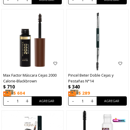
Max Factor Máscara Cejas 2000
Pincel Beter Doble Cejas y
Calorie-Blackbrown
Pestañas N°14
$
710
$
340
$
604
$
289
-
+
-
+