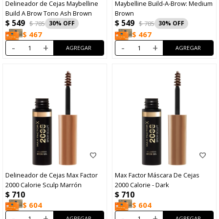
Delineador de Cejas Maybelline
Maybelline Build-A-Brow: Medium
Build A Brow Tono Ash Brown
Brown
$
549
$
549
$
785
30
$
785
30
$
467
$
467
-
+
-
+
Delineador de Cejas Max Factor
Max Factor Máscara De Cejas
2000 Calorie Sculp Marrón
2000 Calorie - Dark
$
710
$
710
$
604
$
604
-
+
-
+