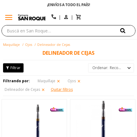
¡ENVÍOS A TODO EL PAÍS!
menu
close
call
Maquillaje
Ojos
Delineador de Cejas
DELINEADOR DE CEJAS
Recomendados
Filtrando por:
Maquillaje
Ojos
Delineador de Cejas
Quitar filtros