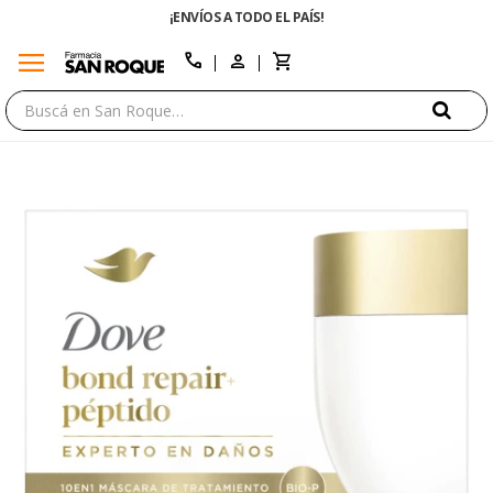
¡ENVÍOS A TODO EL PAÍS!
menu
close
call