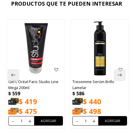
PRODUCTOS QUE TE PUEDEN INTERESAR
Gel L'Oréal Paris Studio Line
Tresemme Serúm Brillo
Mega 200ml
Lamelar
$
559
$
586
$
419
$
440
$
475
$
498
-
+
-
+