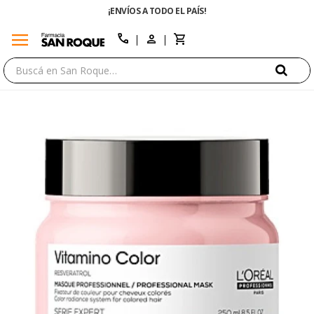
¡ENVÍOS A TODO EL PAÍS!
menu
close
call