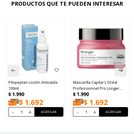
PRODUCTOS QUE TE PUEDEN INTERESAR
Pilopeptan Loción Anticaída
Mascarilla Capilar L'Oréal
100ml
Professionnel Pro Longer
$
1.990
$
1.990
250ml
$
1.692
$
1.692
-
+
-
+