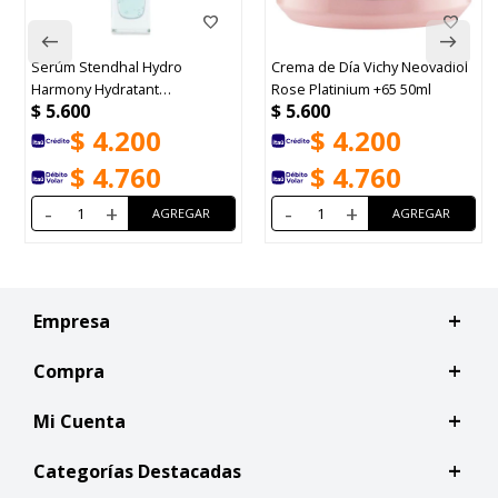
 Hydro
Crema de Día Vichy Neovadiol
Vichy Neovadiol P
ant
Rose Platinium +65 50ml
cuello y escote 50
$
5.600
$
5.698
ml
00
$
4.200
$
4.27
60
$
4.760
$
4.84
-
+
-
+
Empresa
Compra
Mi Cuenta
Categorías Destacadas