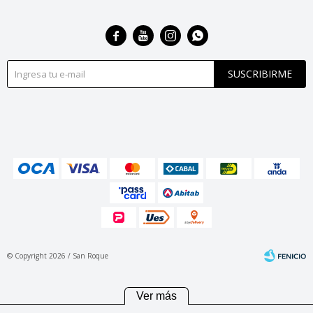




SUSCRIBIRME
© Copyright 2026 / San Roque
Ver más