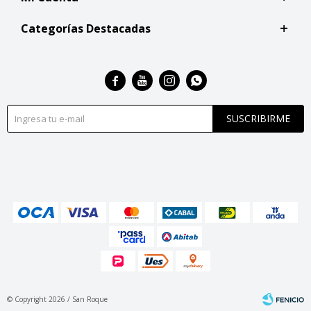
Categorías Destacadas




SUSCRIBIRME
© Copyright 2026 / San Roque