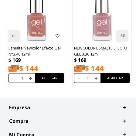
l
NEWCOLOR ESMALTE EFECTO
Esmalte Colorama Cremoso
GEL 3.30 12ml
N°237 Gabriel 8ml
$
169
$
179
$
144
$
152
-
+
-
+
Empresa
Compra
Mi Cuenta