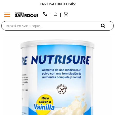
¡ENVÍOS A TODO EL PAÍS!
menu
close
call