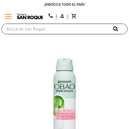
¡ENVÍOS A TODO EL PAÍS!
menu
close
call