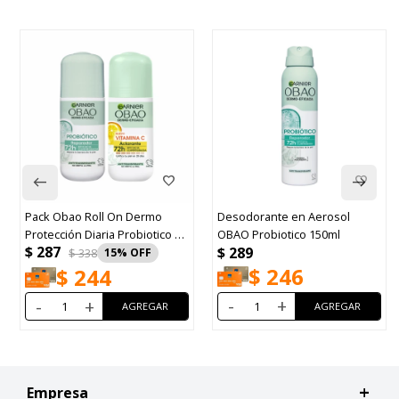
Pack Obao Roll On Dermo
Desodorante en Aerosol
Protección Diaria Probiotico y
OBAO Probiotico 150ml
$
287
$
289
Vitamina C
$
338
15
$
246
$
244
-
+
-
+
Empresa